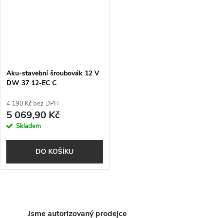
Aku-stavební šroubovák 12 V
DW 37 12-EC C
4 190 Kč bez DPH
5 069,90 Kč
Skladem
DO KOŠÍKU
O
Jsme autorizovaný prodejce