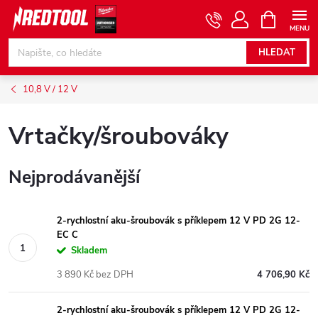
Přejít
NÁKUPNÍ
KOŠÍK
na
obsah
HLEDAT
10,8 V / 12 V
Vrtačky/šroubováky
Nejprodávanější
2-rychlostní aku-šroubovák s příklepem 12 V PD 2G 12-
EC C
Skladem
3 890 Kč bez DPH
4 706,90 Kč
2-rychlostní aku-šroubovák s příklepem 12 V PD 2G 12-