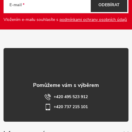
á
E-mail
ODEBÍRAT
v
p
ý
Vložením e-mailu souhlasíte s
podmínkami ochrany osobních údajů
p
a
i
t
s
í
u
+420 495 523 912
+420 737 215 101