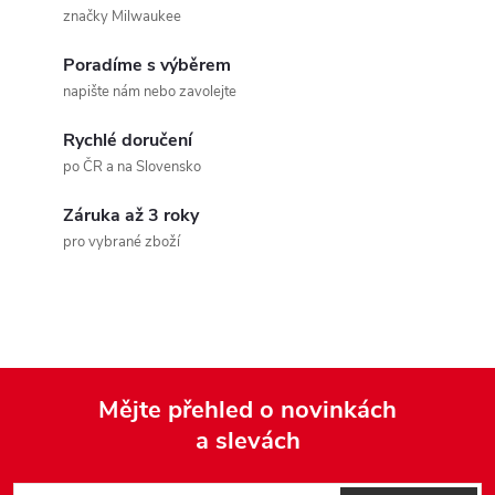
v
značky Milwaukee
l
Poradíme s výběrem
á
napište nám nebo zavolejte
d
Rychlé doručení
a
po ČR a na Slovensko
c
Záruka až 3 roky
pro vybrané zboží
í
p
r
v
Mějte přehled o novinkách
k
a slevách
Z
y