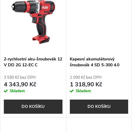
u
k
k
t
t
ů
ů
2-rychlostní aku-šroubovák 12
Kapesní akumulátorový
V DD 2G 12-EC C
šroubovák 4 SD 5-300 4.0
3 590 Kč bez DPH
1 090 Kč bez DPH
4 343,90 Kč
1 318,90 Kč
Skladem
Skladem
DO KOŠÍKU
DO KOŠÍKU