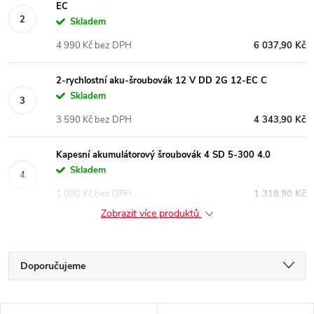
EC
Skladem
4 990 Kč bez DPH
6 037,90 Kč
2-rychlostní aku-šroubovák 12 V DD 2G 12-EC C
Skladem
3 590 Kč bez DPH
4 343,90 Kč
Kapesní akumulátorový šroubovák 4 SD 5-300 4.0
Skladem
1 090 Kč bez DPH
1 318,90 Kč
Zobrazit více produktů
Ř
Doporučujeme
a
Nejlevnější