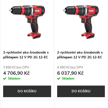
V
Nejdražší
z
ý
Nejprodávanější
e
p
Abecedně
n
i
í
s
p
2-rychlostní aku-šroubovák s
2-rychlostní aku-šroubovák s
příklepem 12 V PD 2G 12-EC
příklepem 12 V PD 2G 12-EC
p
C
r
3 890 Kč bez DPH
4 990 Kč bez DPH
r
4 706,90 Kč
6 037,90 Kč
o
Skladem
Skladem
o
d
DO KOŠÍKU
DO KOŠÍKU
d
u