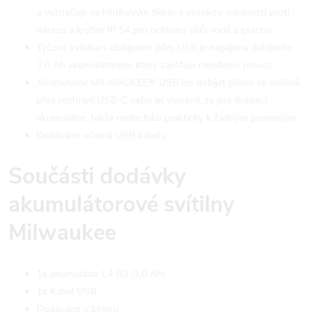
a vyznačuje se hliníkovým tělem s vysokou odolností proti
nárazu a krytím IP 54 pro ochranu vůči vodě a prachu
Tyčová svítilna s dobíjením přes USB je napájena dobíjecím
3,0 Ah akumulátorem, který zajišťuje celodenní provoz
Akumulátor MILWAUKEE® USB lze dobíjet přímo ve svítilně
přes rozhraní USB-C nebo jej vyměnit za jiný dobíjecí
akumulátor, takže nedochází prakticky k žádným prostojům
Dodáváno včetně USB kabelu
Součásti dodávky
akumulátorové svítilny
Milwaukee
1x akumulátor L4 B3 (3,0 Ah)
1x Kabel USB
Dodáváno v blistru