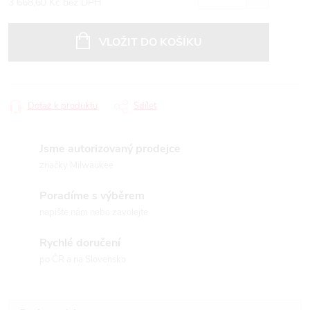
3 668,60 Kč bez DPH
Měrná
cena:
VLOŽIT DO KOŠÍKU
Dotaz k produktu
Sdílet
Jsme autorizovaný prodejce
značky Milwaukee
Poradíme s výběrem
napište nám nebo zavolejte
Rychlé doručení
po ČR a na Slovensko