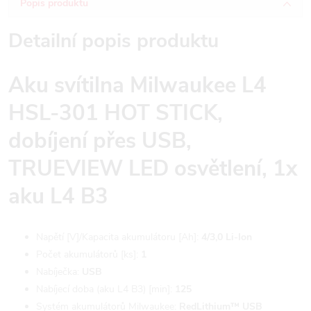
Popis produktu
Detailní popis produktu
Aku svítilna Milwaukee L4
HSL-301 HOT STICK,
dobíjení přes USB,
TRUEVIEW LED osvětlení, 1x
aku L4 B3
Napětí [V]/Kapacita akumulátoru [Ah]:
4/3,0 Li-Ion
Počet akumulátorů [ks]:
1
Nabíječka:
USB
Nabíjecí doba (aku L4 B3) [min]:
125
Systém akumulátorů Milwaukee:
RedLithium™ USB