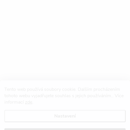
Tento web používá soubory cookie. Dalším procházením
tohoto webu vyjadřujete souhlas s jejich používáním.. Více
informací
zde
.
Nastavení
Copyright 2026
Redtool.cz
. Všechna práva vyhrazena.
Upravit nastavení
cookies