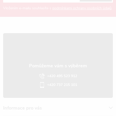
p
Vložením e-mailu souhlasíte s
podmínkami ochrany osobních údajů
a
t
í
+420 495 523 912
+420 737 215 101
Informace pro vás