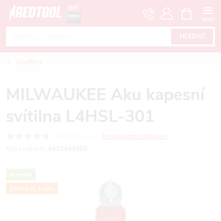
Přejít
NÁKUPNÍ
KOŠÍK
na
obsah
HLEDAT
Osvětlení
MILWAUKEE Aku kapesní
svítilna L4HSL-301
Neohodnoceno
Podrobnosti hodnocení
Kód produktu:
4933493968
Novinka
Záruka až 3 roky