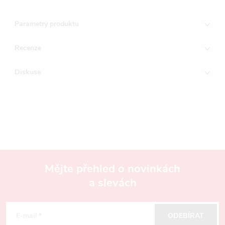
Parametry produktu
Recenze
Diskuse
Mějte přehled o novinkách
a slevách
Z
á
E-mail
ODEBÍRAT