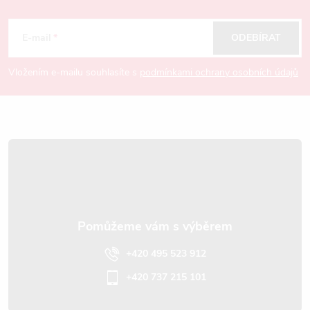
Z
y
á
E-mail
ODEBÍRAT
v
p
ý
Vložením e-mailu souhlasíte s
podmínkami ochrany osobních údajů
p
a
i
t
s
í
u
+420 495 523 912
+420 737 215 101