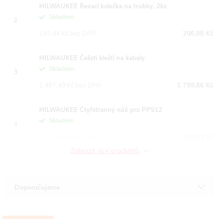
MILWAUKEE Řezací kolečka na trubky, 2ks
Skladem
245,44 Kč bez DPH
296,98 Kč
MILWAUKEE Čelisti kleští na kabely
Skladem
1 487,49 Kč bez DPH
1 799,86 Kč
MILWAUKEE Čtyřstranný nůž pro PPS12
Skladem
737,13 Kč bez DPH
891,93 Kč
Zobrazit více produktů
Ř
Doporučujeme
a
Nejlevnější