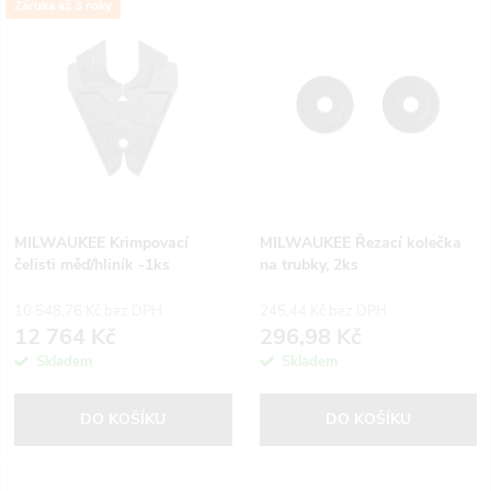
V
Záruka až 3 roky
Nejdražší
z
ý
Nejprodávanější
e
p
Abecedně
n
i
í
s
p
MILWAUKEE Krimpovací
MILWAUKEE Řezací kolečka
čelisti měď/hliník -1ks
na trubky, 2ks
p
r
10 548,76 Kč bez DPH
245,44 Kč bez DPH
r
12 764 Kč
296,98 Kč
o
Skladem
Skladem
o
d
DO KOŠÍKU
DO KOŠÍKU
d
u