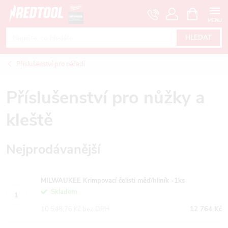
Přejít
NÁKUPNÍ
KOŠÍK
na
obsah
HLEDAT
Příslušenství pro nářadí
Příslušenství pro nůžky a
kleště
Nejprodávanější
MILWAUKEE Krimpovací čelisti měď/hliník -1ks
Skladem
10 548,76 Kč bez DPH
12 764 Kč