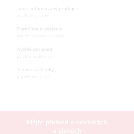
v
Jsme autorizovaný prodejce
značky Milwaukee
l
Poradíme s výběrem
á
napište nám nebo zavolejte
d
Rychlé doručení
a
po ČR a na Slovensko
c
Záruka až 3 roky
pro vybrané zboží
í
p
r
v
Mějte přehled o novinkách
k
a slevách