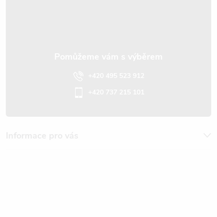
s
í
u
+420 495 523 912
+420 737 215 101
Informace pro vás