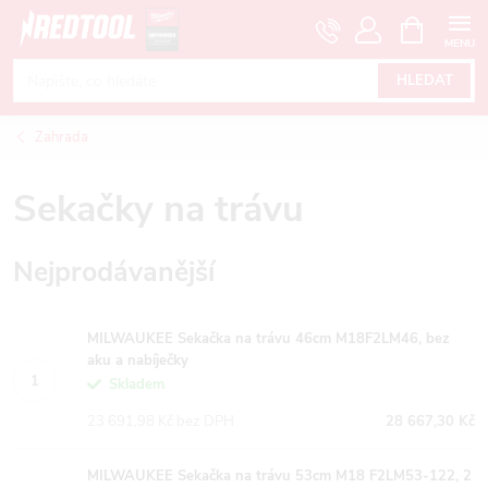
Přejít
NÁKUPNÍ
KOŠÍK
na
obsah
HLEDAT
Zahrada
Sekačky na trávu
Nejprodávanější
MILWAUKEE Sekačka na trávu 46cm M18F2LM46, bez
aku a nabíječky
Skladem
23 691,98 Kč bez DPH
28 667,30 Kč
MILWAUKEE Sekačka na trávu 53cm M18 F2LM53-122, 2