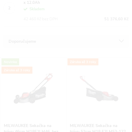
x 12.0Ah
Skladem
42 460 Kč bez DPH
51 376,60 Kč
Ř
Doporučujeme
a
Nejlevnější
V
Novinka
Záruka až 3 roky
Nejdražší
z
Záruka až 3 roky
ý
Nejprodávanější
e
p
Abecedně
n
i
í
s
p
MILWAUKEE Sekačka na
MILWAUKEE Sekačka na
trávu 46cm M18F2LM46, bez
trávu 53cm M18 F2LM53-122,