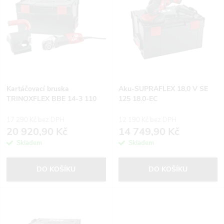
ý
Nejprodávanější
e
p
Abecedně
n
i
í
s
p
Kartáčovací bruska
Aku-SUPRAFLEX 18,0 V SE
TRINOXFLEX BBE 14-3 110
125 18.0-EC
p
r
17 290 Kč bez DPH
12 190 Kč bez DPH
r
20 920,90 Kč
14 749,90 Kč
o
Skladem
Skladem
o
d
DO KOŠÍKU
DO KOŠÍKU
d
u
u
k