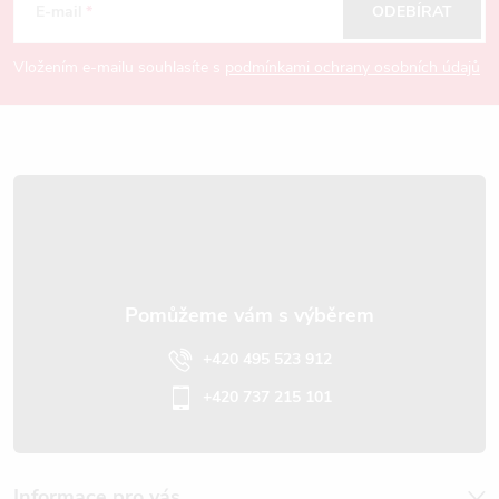
á
E-mail
ODEBÍRAT
v
p
ý
Vložením e-mailu souhlasíte s
podmínkami ochrany osobních údajů
p
a
i
t
s
í
u
+420 495 523 912
+420 737 215 101
Informace pro vás