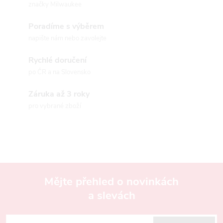
značky Milwaukee
l
Poradíme s výběrem
á
napište nám nebo zavolejte
d
Rychlé doručení
a
po ČR a na Slovensko
c
Záruka až 3 roky
pro vybrané zboží
í
p
r
v
Mějte přehled o novinkách
k
a slevách
Z
y