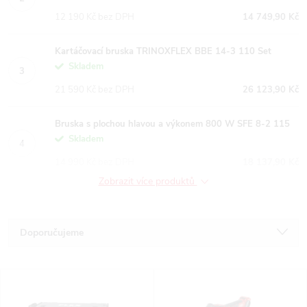
12 190 Kč bez DPH
14 749,90 Kč
Kartáčovací bruska TRINOXFLEX BBE 14-3 110 Set
Skladem
21 590 Kč bez DPH
26 123,90 Kč
Bruska s plochou hlavou a výkonem 800 W SFE 8-2 115
Skladem
14 990 Kč bez DPH
18 137,90 Kč
Zobrazit více produktů
Ř
Doporučujeme
a
Nejlevnější
V
Nejdražší
z