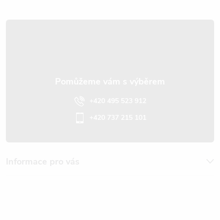
i
t
s
í
u
+420 495 523 912
+420 737 215 101
Informace pro vás