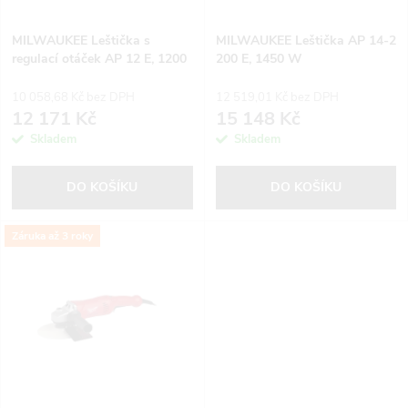
í
s
p
MILWAUKEE Leštička s
MILWAUKEE Leštička AP 14-2
regulací otáček AP 12 E, 1200
200 E, 1450 W
p
W
r
10 058,68 Kč bez DPH
12 519,01 Kč bez DPH
r
12 171 Kč
15 148 Kč
o
Skladem
Skladem
o
d
DO KOŠÍKU
DO KOŠÍKU
d
u
Záruka až 3 roky
u
k
k
t
t
ů
ů