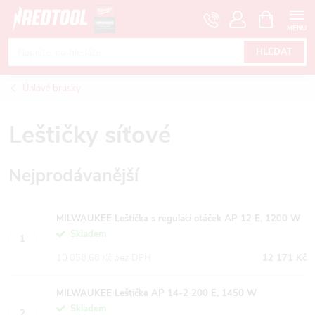
Přejít
NÁKUPNÍ
KOŠÍK
na
obsah
HLEDAT
Úhlové brusky
Leštičky síťové
Nejprodávanější
MILWAUKEE Leštička s regulací otáček AP 12 E, 1200 W
Skladem
10 058,68 Kč bez DPH
12 171 Kč
MILWAUKEE Leštička AP 14-2 200 E, 1450 W
Skladem