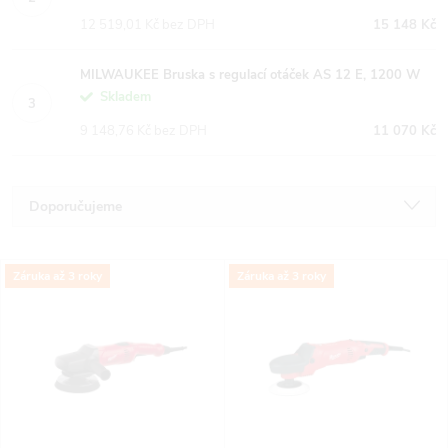
12 519,01 Kč bez DPH
15 148 Kč
MILWAUKEE Bruska s regulací otáček AS 12 E, 1200 W
Skladem
9 148,76 Kč bez DPH
11 070 Kč
Ř
Doporučujeme
a
Nejlevnější
V
Záruka až 3 roky
Záruka až 3 roky
Nejdražší
z
ý
Nejprodávanější
e
p
Abecedně
n
i