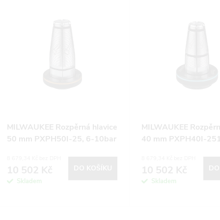
V
e
ý
n
p
p
s
r
p
MILWAUKEE Rozpěrná hlavice
MILWAUKEE Rozpěrná
o
50 mm PXPH50I-25, 6-10bar
40 mm PXPH40I-251
r
10bar
8 679,34 Kč bez DPH
8 679,34 Kč bez DPH
d
10 502 Kč
DO KOŠÍKU
10 502 Kč
DO
o
Skladem
Skladem
u
d
k