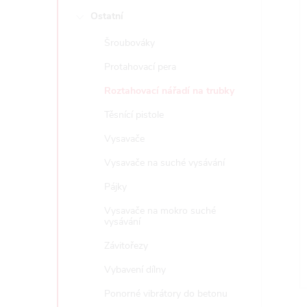
e
Ostatní
l
Šroubováky
Protahovací pera
í
Roztahovací nářadí na trubky
i
Těsnící pistole
Vysavače
Vysavače na suché vysávání
Pájky
Vysavače na mokro suché
vysávání
Závitořezy
Vybavení dílny
Ponorné vibrátory do betonu