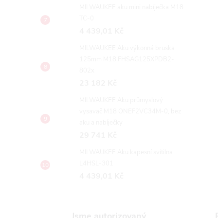
MILWAUKEE aku mini nabíječka M18
TC-0
4 439,01 Kč
MILWAUKEE Aku výkonná bruska
125mm M18 FHSAG125XPDB2-
802x
23 182 Kč
MILWAUKEE Aku průmyslový
vysavač M18 ONEF2VC34M-0, bez
aku a nabíječky
29 741 Kč
MILWAUKEE Aku kapesní svítilna
L4HSL-301
4 439,01 Kč
Jsme autorizovaný