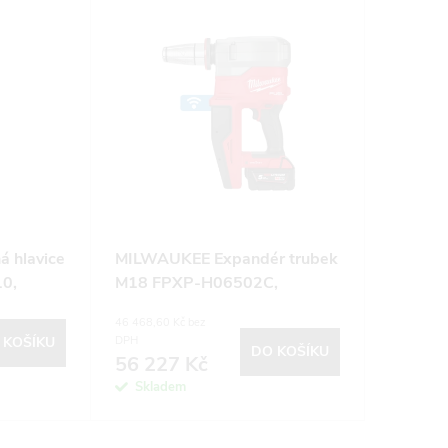
 hlavice
MILWAUKEE Expandér trubek
0,
M18 FPXP-H06502C,
2x5.0Ah
46 468,60 Kč bez
 KOŠÍKU
DPH
DO KOŠÍKU
56 227 Kč
Skladem