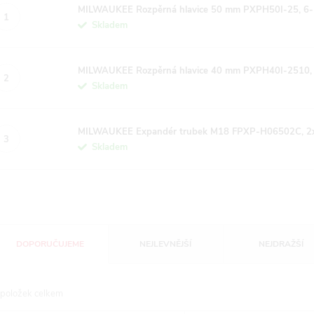
MILWAUKEE Rozpěrná hlavice 50 mm PXPH50I-25, 6-
Skladem
MILWAUKEE Rozpěrná hlavice 40 mm PXPH40I-2510,
Skladem
MILWAUKEE Expandér trubek M18 FPXP-H06502C, 2
Skladem
Ř
DOPORUČUJEME
NEJLEVNĚJŠÍ
NEJDRAŽŠÍ
a
položek celkem
z