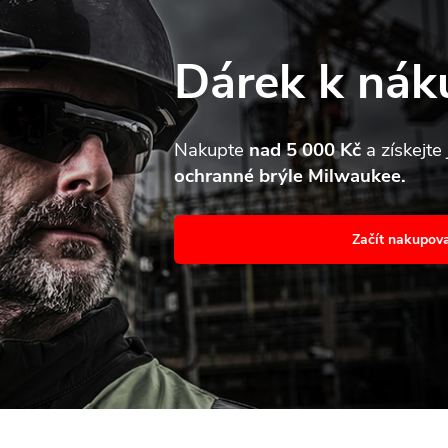
v
k
Dárek k nák
y
v
web používá soubory cookie. Dalším procházením tohoto webu
jete souhlas s jejich používáním.. Více informací
zde
.
Nakupte
nad 5 000 Kč
a získejte
ý
ochranné brýle Milwaukee.
avení
p
Souhl
Začít nakupov
s
u