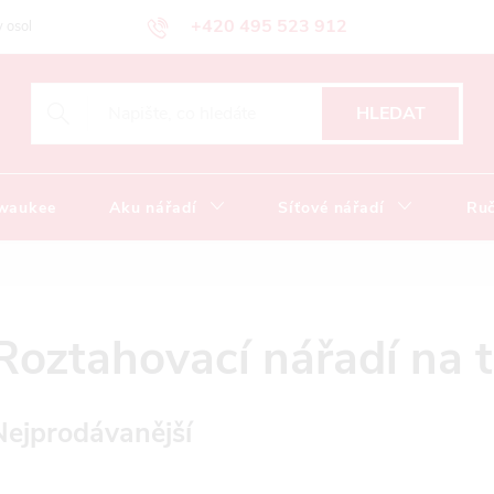
+420 495 523 912
 osobních údajů
Obchodní podmínky
Katalog ke stažení
HLEDAT
lwaukee
Aku nářadí
Síťové nářadí
Ruč
Roztahovací nářadí na 
Nejprodávanější