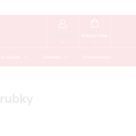
NÁKUPNÍ
KOŠÍK
Prázdný košík
Přihlášení
ní nářadí
Zahrada
Příslušenství
trubky