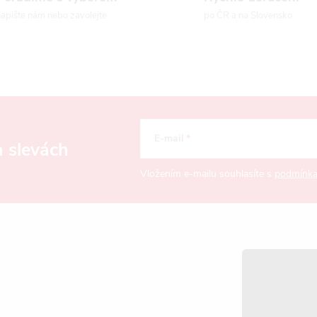
apište nám nebo zavolejte
po ČR a na Slovensko
E-mail
a slevách
Vložením e-mailu souhlasíte s
podmínka