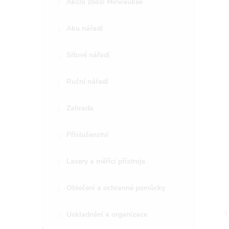
Akční zboží Milwaukee
t
Aku nářadí
r
a
Síťové nářadí
n
Ruční nářadí
n
Zahrada
í
Příslušenství
p
Lasery a měřící přístroje
a
Oblečení a ochranné pomůcky
n
Uskladnění a organizace
3