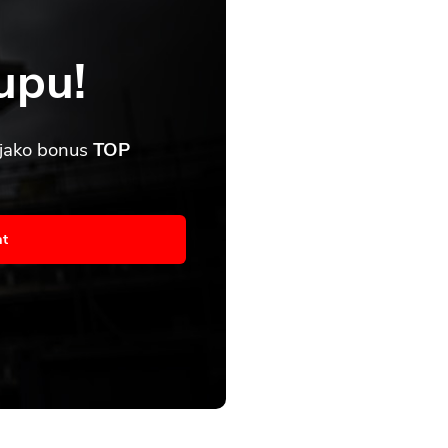
upu!
 jako bonus
TOP
asím
at