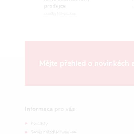
prodejce
n
značky Milwaukee
Z
Mějte přehled o novinkách
á
p
a
Informace pro vás
t
Kontakty
Servis nářadí Milwaukee