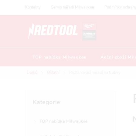
Přejít
Kontakty
Servis nářadí Milwaukee
Podmínky ochrany
na
obsah
TOP nabídka Milwaukee
Akční zboží Mi
Domů
Ostatní
Roztahovací nářadí na trubky
P
Přeskočit
Kategorie
kategorie
o
TOP nabídka Milwaukee
s