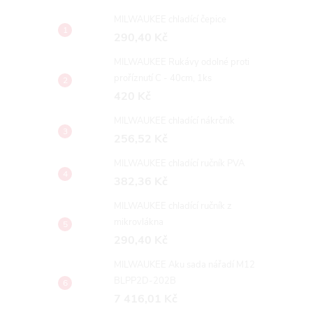
MILWAUKEE chladící čepice
290,40 Kč
MILWAUKEE Rukávy odolné proti
proříznutí C - 40cm, 1ks
420 Kč
MILWAUKEE chladící nákrčník
256,52 Kč
MILWAUKEE chladící ručník PVA
382,36 Kč
MILWAUKEE chladící ručník z
mikrovlákna
290,40 Kč
MILWAUKEE Aku sada nářadí M12
BLPP2D-202B
7 416,01 Kč