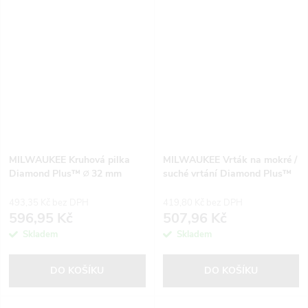
MILWAUKEE Kruhová pilka
MILWAUKEE Vrták na mokré /
Diamond Plus™ ∅ 32 mm
suché vrtání Diamond Plus™
∅ 10 mm
493,35 Kč bez DPH
419,80 Kč bez DPH
596,95 Kč
507,96 Kč
Skladem
Skladem
DO KOŠÍKU
DO KOŠÍKU