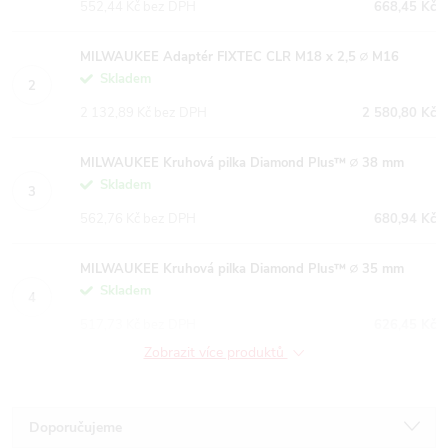
552,44 Kč bez DPH
668,45 Kč
MILWAUKEE Adaptér FIXTEC CLR M18 x 2,5 ∅ M16
Skladem
2 132,89 Kč bez DPH
2 580,80 Kč
MILWAUKEE Kruhová pilka Diamond Plus™ ∅ 38 mm
Skladem
562,76 Kč bez DPH
680,94 Kč
MILWAUKEE Kruhová pilka Diamond Plus™ ∅ 35 mm
Skladem
517,73 Kč bez DPH
626,45 Kč
Zobrazit více produktů
Ř
Doporučujeme