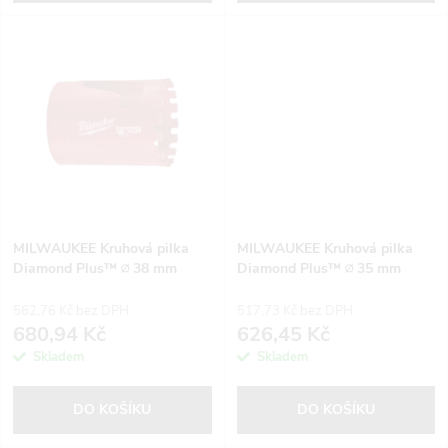
d
u
u
k
k
t
t
ů
ů
MILWAUKEE Kruhová pilka
MILWAUKEE Kruhová pilka
Diamond Plus™ ∅ 38 mm
Diamond Plus™ ∅ 35 mm
562,76 Kč bez DPH
517,73 Kč bez DPH
680,94 Kč
626,45 Kč
Skladem
Skladem
DO KOŠÍKU
DO KOŠÍKU