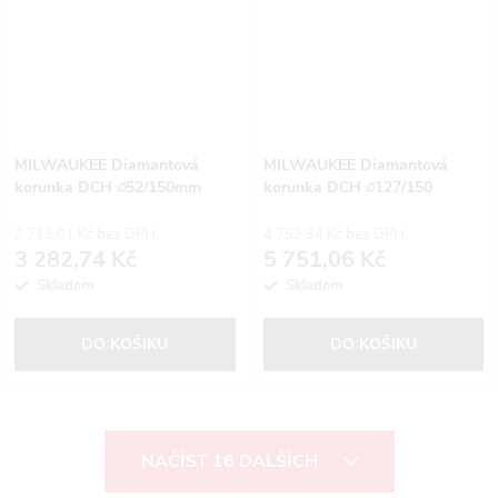
MILWAUKEE Diamantová
MILWAUKEE Diamantová
korunka DCH ∅52/150mm
korunka DCH ∅127/150
2 713,01 Kč bez DPH
4 752,94 Kč bez DPH
3 282,74 Kč
5 751,06 Kč
Skladem
Skladem
DO KOŠÍKU
DO KOŠÍKU
O
NAČÍST 16 DALŠÍCH
v