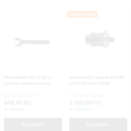
a
Nejlevnější
V
Záruka až 3 roky
Nejdražší
z
ý
Nejprodávanější
e
p
Abecedně
n
i
í
s
p
MILWAUKEE Klíč 1 3/8' k
MILWAUKEE Adaptér FIXTEC
přidržení vřetena motoru
CLR M18 x 2,5 ∅ M16
p
r
552,44 Kč bez DPH
2 132,89 Kč bez DPH
r
668,45 Kč
2 580,80 Kč
o
Skladem
Skladem
o
d
DO KOŠÍKU
DO KOŠÍKU