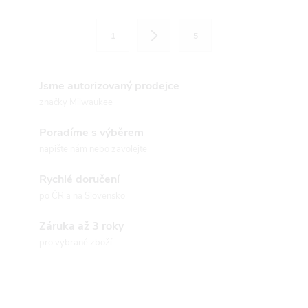
l
S
1
5
t
á
r
d
á
Jsme autorizovaný prodejce
a
n
značky Milwaukee
k
c
Poradíme s výběrem
o
napište nám nebo zavolejte
í
v
á
Rychlé doručení
p
po ČR a na Slovensko
n
r
í
Záruka až 3 roky
v
pro vybrané zboží
k
y