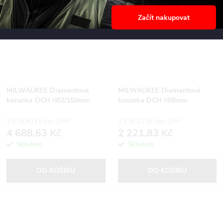
Začít nakupovat
MILWAUKEE Diamantová
MILWAUKEE Diamantová
korunka DCH ∅82/150mm
korunka DCH ∅68mm
3 874,90 Kč bez DPH
1 836,22 Kč bez DPH
4 688,63 Kč
2 221,83 Kč
Skladem
Skladem
DO KOŠÍKU
DO KOŠÍKU