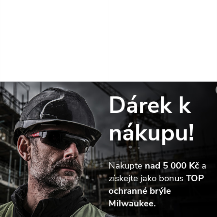
Dárek k
MILWAUKEE Diamantová
MILWAUKEE Diamantová
korunka DCU ∅68mm
korunka DCH ∅82mm
nákupu!
1 407,33 Kč bez DPH
2 467,58 Kč bez DPH
1 702,87 Kč
2 985,77 Kč
Skladem
Skladem
Nakupte
nad 5 000 Kč
a
DO KOŠÍKU
DO KOŠÍKU
získejte jako bonus
TOP
ochranné brýle
Milwaukee.