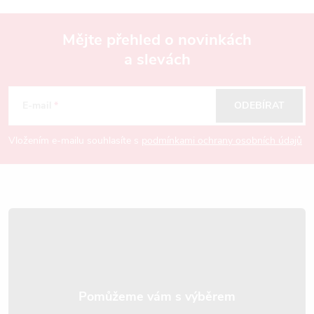
v
Mějte přehled o novinkách
ý
a slevách
Z
p
á
i
E-mail
ODEBÍRAT
s
p
Vložením e-mailu souhlasíte s
podmínkami ochrany osobních údajů
u
a
t
í