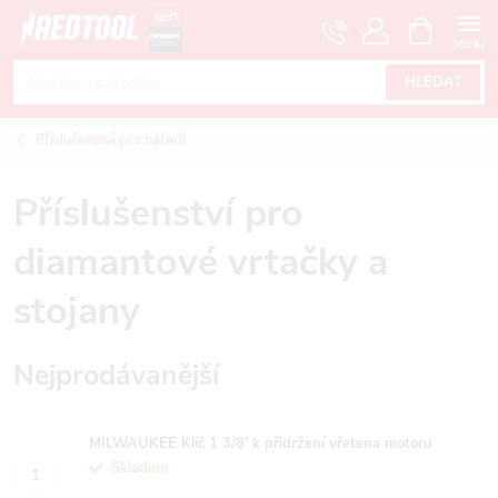
Přejít
NÁKUPNÍ
KOŠÍK
na
obsah
HLEDAT
Příslušenství pro nářadí
Příslušenství pro
diamantové vrtačky a
stojany
Nejprodávanější
MILWAUKEE Klíč 1 3/8' k přidržení vřetena motoru
Skladem