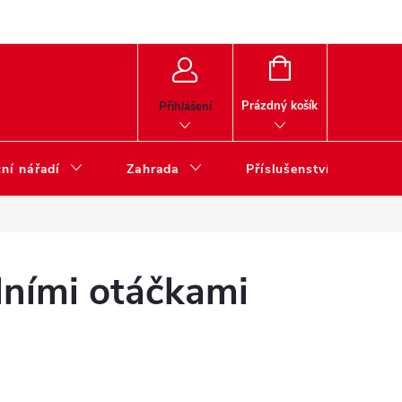
NÁKUPNÍ
KOŠÍK
Prázdný košík
Přihlášení
ní nářadí
Zahrada
Příslušenství
lními otáčkami