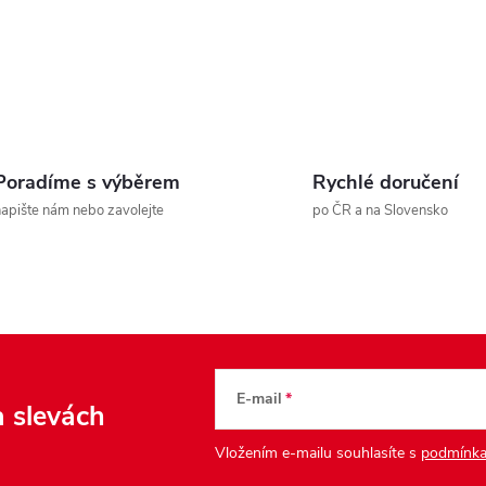
v
k
y
v
ý
Poradíme s výběrem
Rychlé doručení
apište nám nebo zavolejte
po ČR a na Slovensko
p
s
u
E-mail
a slevách
Vložením e-mailu souhlasíte s
podmínka