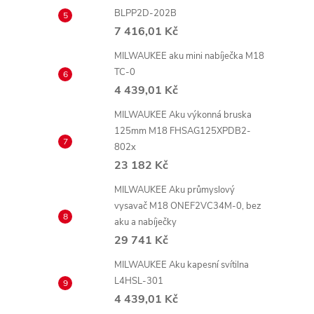
BLPP2D-202B
7 416,01 Kč
MILWAUKEE aku mini nabíječka M18
TC-0
l
4 439,01 Kč
MILWAUKEE Aku výkonná bruska
125mm M18 FHSAG125XPDB2-
802x
23 182 Kč
MILWAUKEE Aku průmyslový
vysavač M18 ONEF2VC34M-0, bez
aku a nabíječky
í
29 741 Kč
MILWAUKEE Aku kapesní svítilna
L4HSL-301
r
4 439,01 Kč