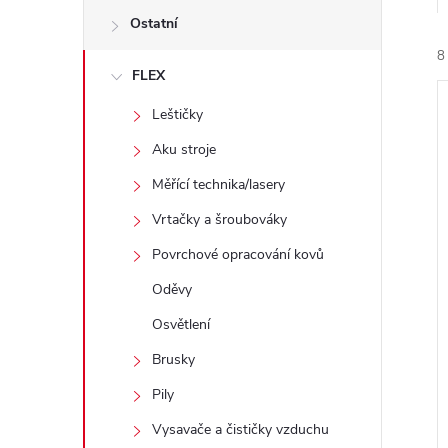
e
Ostatní
8
l
FLEX
Leštičky
Aku stroje
Měřící technika/lasery
í
Vrtačky a šroubováky
i
Povrchové opracování kovů
Oděvy
Osvětlení
Brusky
Pily
Vysavače a čističky vzduchu