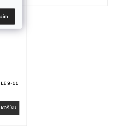
asím
 LE 9-11
 KOŠÍKU