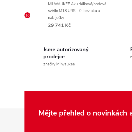
MILWAUKEE Aku dálkové/bodové
světlo M18 URSL-0, bez aku a
nabíječky
29 741 Kč
Jsme autorizovaný
prodejce
n
značky Milwaukee
i
Z
Mějte přehled o novinkách
á