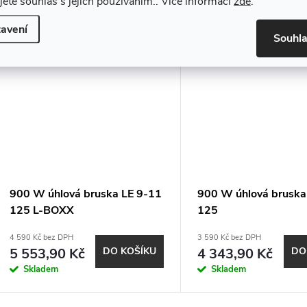
jete souhlas s jejich používáním.. Více informací
zde
.
avení
Souhl
900 W úhlová bruska LE 9-11
900 W úhlová bruska
125 L-BOXX
125
4 590 Kč bez DPH
3 590 Kč bez DPH
5 553,90 Kč
DO KOŠÍKU
4 343,90 Kč
DO
Skladem
Skladem