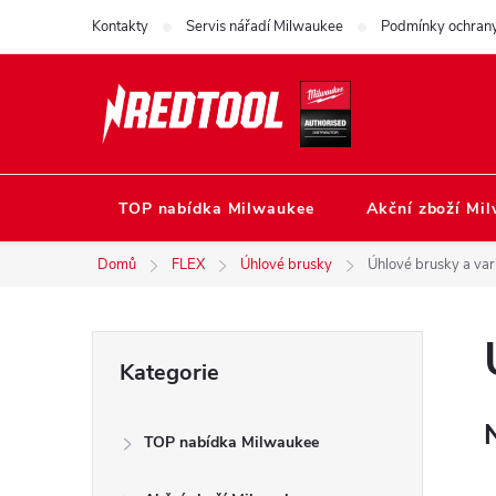
Přejít
Kontakty
Servis nářadí Milwaukee
Podmínky ochrany
na
obsah
TOP nabídka Milwaukee
Akční zboží Mi
Domů
FLEX
Úhlové brusky
Úhlové brusky a var
P
Přeskočit
Kategorie
kategorie
o
TOP nabídka Milwaukee
s