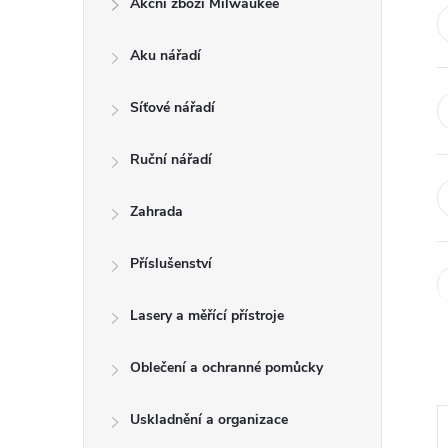
Akční zboží Milwaukee
t
Aku nářadí
r
a
Síťové nářadí
n
Ruční nářadí
n
Zahrada
í
Příslušenství
p
Lasery a měřící přístroje
a
Oblečení a ochranné pomůcky
n
Uskladnění a organizace