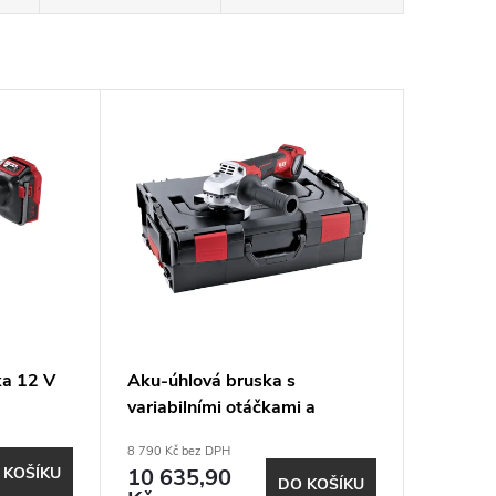
ka 12 V
Aku-úhlová bruska s
variabilními otáčkami a
brzdou 18,0 V LBE 125 18.0-
8 790 Kč bez DPH
EC
 KOŠÍKU
10 635,90
DO KOŠÍKU