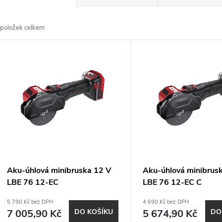
a
položek celkem
z
V
e
ý
n
p
p
s
r
p
Aku-úhlová minibruska 12 V
Aku-úhlová minibrus
o
LBE 76 12-EC
LBE 76 12-EC C
r
5 790 Kč bez DPH
4 690 Kč bez DPH
d
7 005,90 Kč
DO KOŠÍKU
5 674,90 Kč
DO