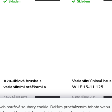
o
Skladem
Skladem
u
d
k
u
t
k
ů
t
ů
Aku-úhlová bruska s
Variabilní úhlová bru
variabilními otáčkami a
W LE 15-11 125
brzdou 18,0 V LBE 125 18.0-
7 590 Kč bez DPH
5 190 Kč bez DPH
EC C
9 183,90 Kč
DO KOŠÍKU
6 279,90 Kč
DO
web používá soubory cookie. Dalším procházením tohoto webu
Skladem
Skladem