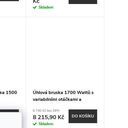
Kč
Skladem
ska 1500
Úhlová bruska 1700 Wattů s
variabilními otáčkami a
brzdou LBE 17-11 125
6 790 Kč bez DPH
 KOŠÍKU
8 215,90 Kč
DO KOŠÍKU
Skladem