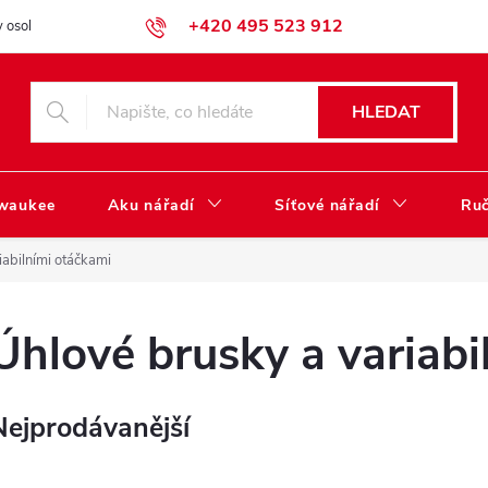
+420 495 523 912
 osobních údajů
Obchodní podmínky
Katalog ke stažení
HLEDAT
lwaukee
Aku nářadí
Síťové nářadí
Ruč
iabilními otáčkami
Úhlové brusky a variabi
Nejprodávanější