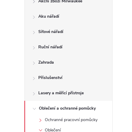
Akční zboží Milwaukee
t
Aku nářadí
r
a
Síťové nářadí
n
Ruční nářadí
n
Zahrada
í
Příslušenství
p
Lasery a měřící přístroje
a
Oblečení a ochranné pomůcky
Ochranné pracovní pomůcky
n
Oblečení