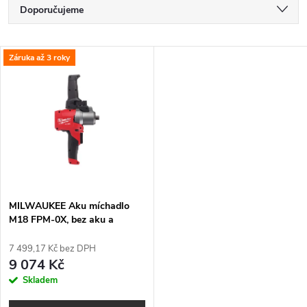
Ř
Doporučujeme
a
Nejlevnější
V
Záruka až 3 roky
Nejdražší
z
ý
Nejprodávanější
e
p
Abecedně
n
i
í
s
p
MILWAUKEE Aku míchadlo
M18 FPM-0X, bez aku a
p
nabíječky
r
7 499,17 Kč bez DPH
r
9 074 Kč
o
Skladem
o