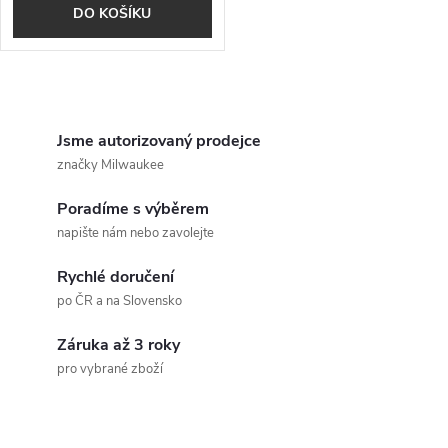
d
DO KOŠÍKU
d
u
u
O
k
k
v
Jsme autorizovaný prodejce
t
značky Milwaukee
t
l
ů
Poradíme s výběrem
á
ů
napište nám nebo zavolejte
d
Rychlé doručení
a
po ČR a na Slovensko
c
Záruka až 3 roky
pro vybrané zboží
í
p