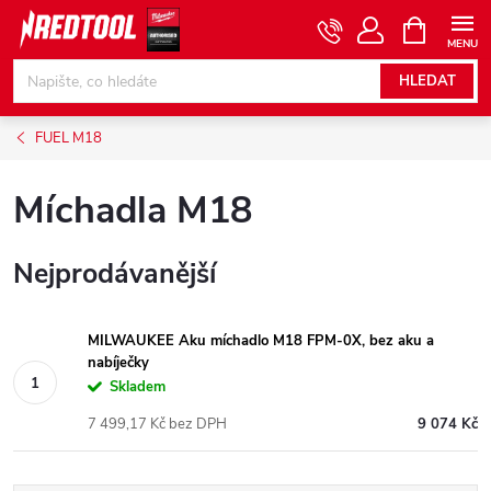
Přejít
NÁKUPNÍ
KOŠÍK
na
obsah
HLEDAT
FUEL M18
Míchadla M18
Nejprodávanější
MILWAUKEE Aku míchadlo M18 FPM-0X, bez aku a
nabíječky
Skladem
7 499,17 Kč bez DPH
9 074 Kč