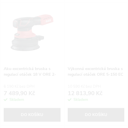
u
u
k
k
t
t
ů
ů
Aku-excentrická bruska s
Výkonná excentrická bruska s
regulací otáček 18 V ORE 2-
regulací otáček ORE 5-150 EC
125 18-EC C
Set
6 190 Kč bez DPH
10 590 Kč bez DPH
7 489,90 Kč
12 813,90 Kč
Skladem
Skladem
DO KOŠÍKU
DO KOŠÍKU