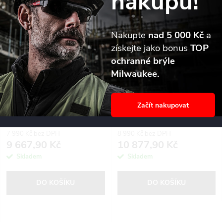
nákupu!
Nakupte
nad 5 000 Kč
a
získejte jako bonus
TOP
ochranné brýle
Milwaukee.
Kompaktní excentrické bruska
Výkonná excentrická bruska s
Začít nakupovat
s regulací otáček ORE 2-125
regulací otáček ORE 5-150 EC
EC Set
7 990 Kč bez DPH
8 990 Kč bez DPH
9 667,90 Kč
10 877,90 Kč
Skladem
Skladem
DO KOŠÍKU
DO KOŠÍKU