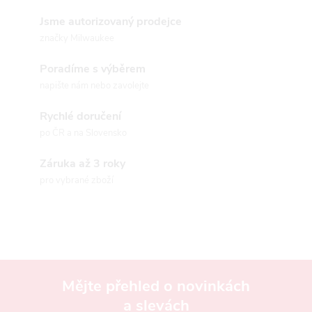
O
v
Jsme autorizovaný prodejce
značky Milwaukee
l
Poradíme s výběrem
á
napište nám nebo zavolejte
d
Rychlé doručení
a
po ČR a na Slovensko
c
Záruka až 3 roky
pro vybrané zboží
í
p
r
v
Mějte přehled o novinkách
k
a slevách