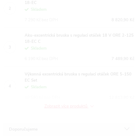
18-EC
Skladem
7 290 Kč bez DPH
8 820,90 Kč
Aku-excentrická bruska s regulací otáček 18 V ORE 2-125
18-EC C
Skladem
6 190 Kč bez DPH
7 489,90 Kč
Výkonná excentrická bruska s regulací otáček ORE 5-150
EC Set
Skladem
10 590 Kč bez DPH
12 813,90 Kč
Zobrazit více produktů
Ř
Doporučujeme