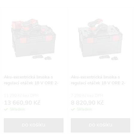
a
Nejlevnější
V
Nejdražší
z
ý
Nejprodávanější
e
p
Abecedně
n
i
í
s
p
Aku-excentrická bruska s
Aku-excentrická bruska s
regulací otáček 18 V ORE 2-
regulací otáček 18 V ORE 2-
p
125 18-EC/2.5 Set
125 18-EC
r
11 290 Kč bez DPH
7 290 Kč bez DPH
r
13 660,90 Kč
8 820,90 Kč
o
Skladem
Skladem
o
d
DO KOŠÍKU
DO KOŠÍKU
d