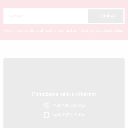
Z
y
á
E-mail
ODEBÍRAT
v
p
ý
Vložením e-mailu souhlasíte s
podmínkami ochrany osobních údajů
p
a
i
t
s
í
u
+420 495 523 912
+420 737 215 101