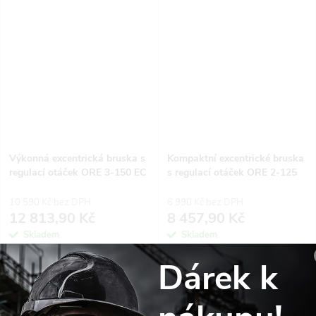
Výkonná excentrická bruska s
Kompaktní excentrické bruska
regulací otáček ORE 3-150 EC
s regulací otáček ORE 2-125
Set
EC
10 590 Kč bez DPH
6 990 Kč bez DPH
12 813,90 Kč
8 457,90 Kč
Skladem
Skladem
Dárek k
DO KOŠÍKU
DO KOŠÍKU