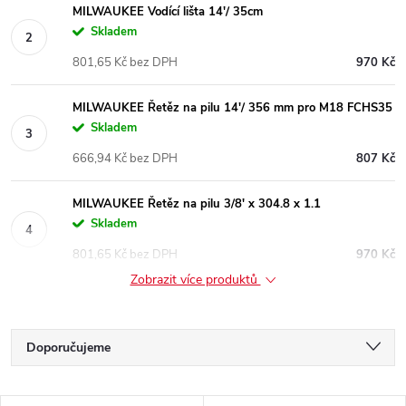
MILWAUKEE Vodící lišta 14'/ 35cm
Skladem
801,65 Kč bez DPH
970 Kč
MILWAUKEE Řetěz na pilu 14'/ 356 mm pro M18 FCHS35
Skladem
666,94 Kč bez DPH
807 Kč
MILWAUKEE Řetěz na pilu 3/8' x 304.8 x 1.1
Skladem
801,65 Kč bez DPH
970 Kč
Zobrazit více produktů
Ř
Doporučujeme
a
Nejlevnější