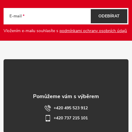
Z
y
á
E-mail
ODEBÍRAT
v
p
ý
Vložením e-mailu souhlasíte s
podmínkami ochrany osobních údajů
p
a
i
t
s
í
u
+420 495 523 912
+420 737 215 101