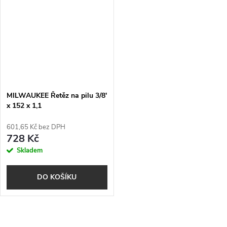
MILWAUKEE Řetěz na pilu 3/8'
x 152 x 1,1
601,65 Kč bez DPH
728 Kč
Skladem
DO KOŠÍKU
O