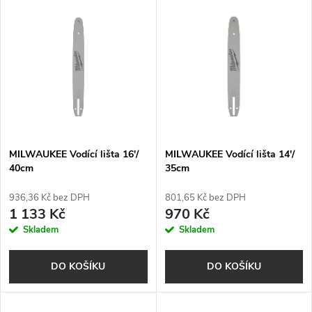
V
Nejdražší
z
ý
Nejprodávanější
e
p
Abecedně
n
i
í
s
p
MILWAUKEE Vodící lišta 16'/
MILWAUKEE Vodící lišta 14'/
40cm
35cm
p
r
936,36 Kč bez DPH
801,65 Kč bez DPH
r
1 133 Kč
970 Kč
o
Skladem
Skladem
o
d
DO KOŠÍKU
DO KOŠÍKU
d
u