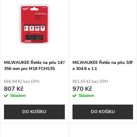
u
k
k
t
t
ů
ů
MILWAUKEE Řetěz na pilu 14'/
MILWAUKEE Řetěz na pilu 3/8'
356 mm pro M18 FCHS35
x 304.8 x 1.1
666,94 Kč bez DPH
801,65 Kč bez DPH
807 Kč
970 Kč
Skladem
Skladem
DO KOŠÍKU
DO KOŠÍKU