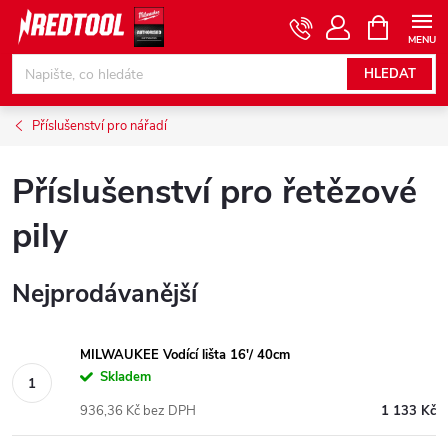
Přejít
NÁKUPNÍ
KOŠÍK
na
obsah
HLEDAT
Příslušenství pro nářadí
Příslušenství pro řetězové
pily
Nejprodávanější
MILWAUKEE Vodící lišta 16'/ 40cm
Skladem
936,36 Kč bez DPH
1 133 Kč