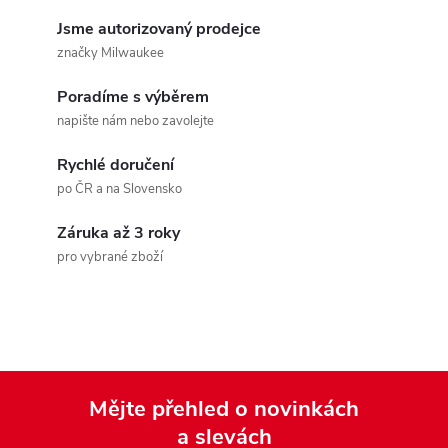
v
Jsme autorizovaný prodejce
značky Milwaukee
l
Poradíme s výběrem
á
napište nám nebo zavolejte
d
Rychlé doručení
a
po ČR a na Slovensko
c
Záruka až 3 roky
pro vybrané zboží
í
p
r
v
Mějte přehled o novinkách
k
a slevách