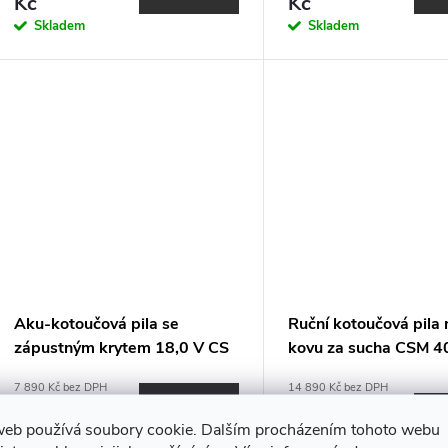
o
Kč
Kč
u
Skladem
Skladem
d
k
u
t
k
ů
t
ů
Aku-kotoučová pila se
Ruční kotoučová pila 
zápustným krytem 18,0 V CS
kovu za sucha CSM 
62 18.0-EC
7 890 Kč bez DPH
14 890 Kč bez DPH
9 546,90 Kč
DO KOŠÍKU
18 016,90
DO
Kč
web používá soubory cookie. Dalším procházením tohoto webu
Skladem