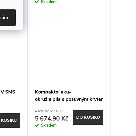
Skladem
asím
8 V SMS
Kompaktní aku-
okružní pila s posuvným krytem 18,0
V CS 45 18.0-EC C
4 690 Kč bez DPH
5 674,90 Kč
DO KOŠÍKU
 KOŠÍKU
Skladem