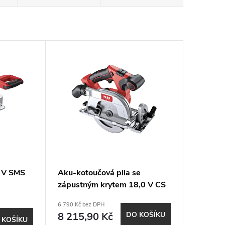
8 V SMS
Aku-kotoučová pila se
zápustným krytem 18,0 V CS
62 18.0-EC C
6 790 Kč bez DPH
8 215,90 Kč
DO KOŠÍKU
 KOŠÍKU