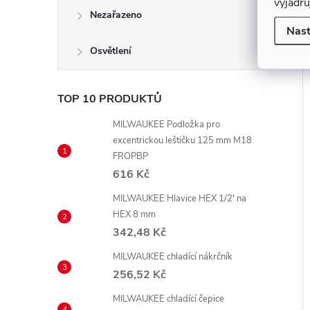
vyjadřu
Nezařazeno
Nast
Osvětlení
TOP 10 PRODUKTŮ
MILWAUKEE Podložka pro
excentrickou leštičku 125 mm M18
FROPBP
616 Kč
MILWAUKEE Hlavice HEX 1/2' na
HEX 8 mm
342,48 Kč
MILWAUKEE chladící nákrčník
256,52 Kč
MILWAUKEE chladící čepice