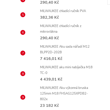
290,40 Kč
MILWAUKEE chladící ručník PVA
382,36 Kč
MILWAUKEE chladící ručník z
mikrovlákna
290,40 Kč
l
MILWAUKEE Aku sada nářadí M12
BLPP2D-202B
7 416,01 Kč
MILWAUKEE aku mini nabíječka M18
TC-0
4 439,01 Kč
MILWAUKEE Aku výkonná bruska
í
125mm M18 FHSAG125XPDB2-
802x
23 182 Kč