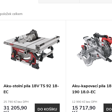
a
položek celkem
z
V
e
ý
n
p
p
s
r
p
Aku-stolní pila 18V TS 92 18-
Aku-kapovací pila 1
o
EC
190 18.0-EC
r
25 790 Kč bez DPH
12 990 Kč bez DPH
d
31 205,90
15 717,90
DO KOŠÍKU
DO