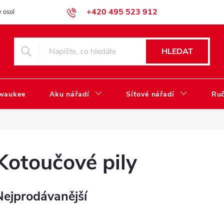
+420 495 523 912
 osobních údajů
Obchodní podmínky
Katalog ke stažení
HLEDAT
lwaukee
Aku nářadí
Síťové nářadí
Ruč
Kotoučové pily
Nejprodávanější