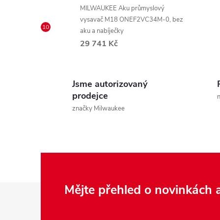
r
MILWAUKEE Aku průmyslový
vysavač M18 ONEF2VC34M-0, bez
aku a nabíječky
29 741 Kč
Jsme autorizovaný
prodejce
n
značky Milwaukee
i
Z
Mějte přehled o novinkách
á