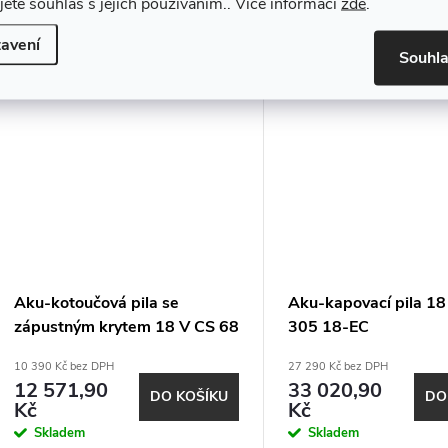
jete souhlas s jejich používáním.. Více informací
zde
.
Skladem
avení
Souhl
Aku-kotoučová pila se
Aku-kapovací pila 1
zápustným krytem 18 V CS 68
305 18-EC
18-EC C
10 390 Kč bez DPH
27 290 Kč bez DPH
12 571,90
33 020,90
DO KOŠÍKU
DO
Kč
Kč
Skladem
Skladem