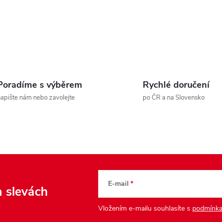
v
k
y
v
Poradíme s výběrem
Rychlé doručení
ý
apište nám nebo zavolejte
po ČR a na Slovensko
p
s
u
E-mail
a slevách
Vložením e-mailu souhlasíte s
podmínka