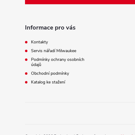
p
a
Informace pro vás
t
Kontakty
Servis nářadí Milwaukee
í
Podmínky ochrany osobních
údajů
Obchodní podmínky
Katalog ke stažení