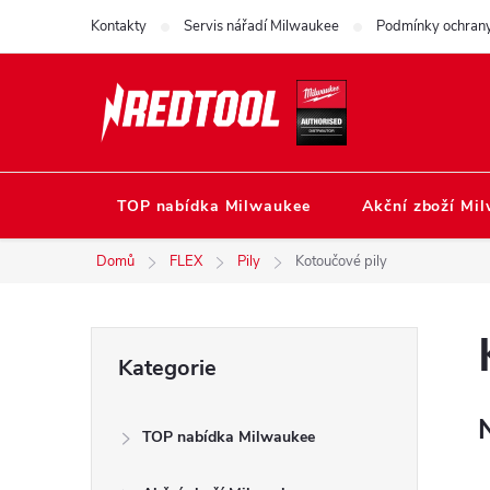
Přejít
Kontakty
Servis nářadí Milwaukee
Podmínky ochrany
na
obsah
TOP nabídka Milwaukee
Akční zboží Mi
Domů
FLEX
Pily
Kotoučové pily
P
Přeskočit
Kategorie
kategorie
o
TOP nabídka Milwaukee
s