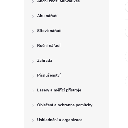
Akční zboží Milwaukee
t
Aku nářadí
r
a
Síťové nářadí
n
Ruční nářadí
n
Zahrada
í
Příslušenství
p
Lasery a měřící přístroje
a
Oblečení a ochranné pomůcky
n
Uskladnění a organizace