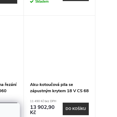
Skladem
na řezání
Aku-kotoučová pila se
4060
zápustným krytem 18 V CS 68
18-EC
11 490 Kč bez DPH
13 902,90
 KOŠÍKU
DO KOŠÍKU
Kč