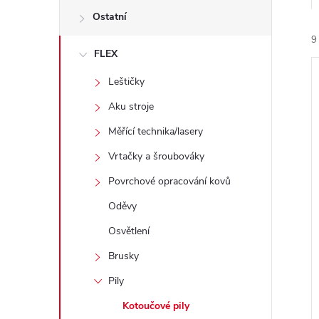
e
Ostatní
9
l
FLEX
Leštičky
Aku stroje
Měřící technika/lasery
í
Vrtačky a šroubováky
i
Povrchové opracování kovů
Oděvy
Osvětlení
Brusky
Pily
Kotoučové pily