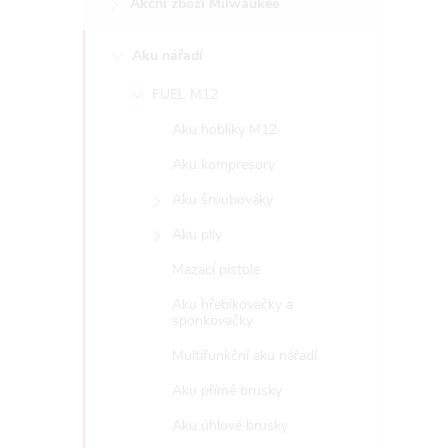
Akční zboží Milwaukee
t
Aku nářadí
r
FUEL M12
a
Aku hoblíky M12
n
Aku kompresory
Aku šroubováky
n
Aku pily
í
Mazací pistole
Aku hřebíkovačky a
p
sponkovačky
Multifunkční aku nářadí
a
Aku přímé brusky
n
Aku úhlové brusky