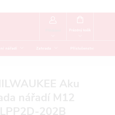
NÁKUPNÍ
KOŠÍK
Prázdný košík
Přihlášení
ní nářadí
Zahrada
Příslušenství
ILWAUKEE Aku
ada nářadí M12
LPP2D-202B