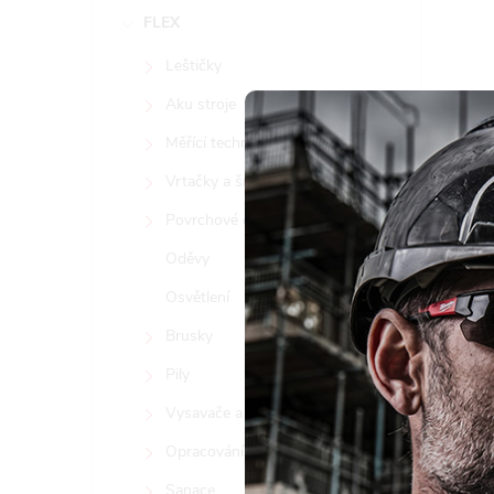
FLEX
Leštičky
Aku stroje
Měřící technika/lasery
Vrtačky a šroubováky
Povrchové opracování kovů
Oděvy
Osvětlení
Tento 
Brusky
vyjadřu
Pily
Nast
Vysavače a čističky vzduchu
Opracování kamene
Sanace