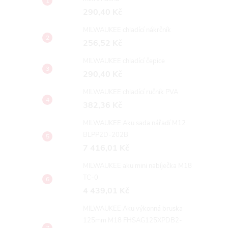
290,40 Kč
MILWAUKEE chladící nákrčník
256,52 Kč
MILWAUKEE chladící čepice
290,40 Kč
MILWAUKEE chladící ručník PVA
382,36 Kč
MILWAUKEE Aku sada nářadí M12
BLPP2D-202B
7 416,01 Kč
MILWAUKEE aku mini nabíječka M18
TC-0
4 439,01 Kč
MILWAUKEE Aku výkonná bruska
125mm M18 FHSAG125XPDB2-