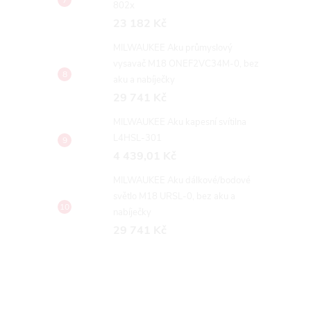
802x
23 182 Kč
MILWAUKEE Aku průmyslový
vysavač M18 ONEF2VC34M-0, bez
aku a nabíječky
29 741 Kč
MILWAUKEE Aku kapesní svítilna
L4HSL-301
4 439,01 Kč
MILWAUKEE Aku dálkové/bodové
světlo M18 URSL-0, bez aku a
nabíječky
29 741 Kč