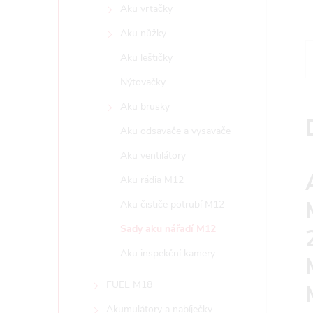
e
Aku vrtačky
Aku nůžky
l
Aku leštičky
Nýtovačky
Aku brusky
Aku odsavače a vysavače
Aku ventilátory
Aku rádia M12
Aku čističe potrubí M12
Sady aku nářadí M12
Aku inspekční kamery
FUEL M18
Akumulátory a nabíječky