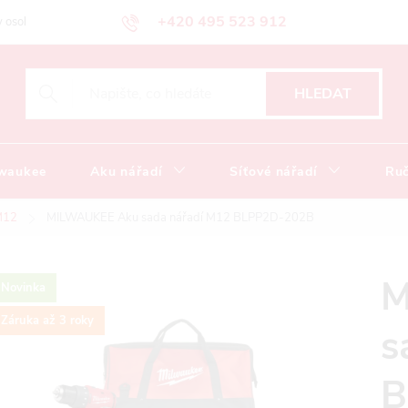
+420 495 523 912
 osobních údajů
Obchodní podmínky
Katalog ke stažení
HLEDAT
lwaukee
Aku nářadí
Síťové nářadí
Ruč
M12
MILWAUKEE Aku sada nářadí M12 BLPP2D-202B
M
Novinka
Záruka až 3 roky
s
B