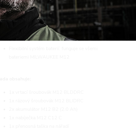
LED přisvícení pracovního místa.
Vnitřní upínání HEX 1/4 pro rychlou výměnu bitů.
Bezuhlíkový motor, baterie REDLITHIUM a
elektronika REDLINK zajišťují výkon, dobu chodu
a odolnost.
Flexibilní systém baterií: funguje se všemi
bateriemi MILWAUKEE M12
ada obsahuje:
1x vrtací šroubovák M12 BLDDRC
1x rázový šroubovák M12 BLIDRC
2x akumulátor M12 B2 (2.0 Ah)
1x nabíječka M12 C12 C
1x přenosná taška na nářadí