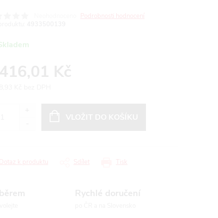
Neohodnoceno
Podrobnosti hodnocení
produktu:
4933500139
Skladem
 416,01 Kč
8,93 Kč bez DPH
ná
:
VLOŽIT DO KOŠÍKU
Dotaz k produktu
Sdílet
Tisk
ýběrem
Rychlé doručení
volejte
po ČR a na Slovensko