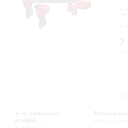
Kód 
7
6 12
Měr
cena
Jsme autorizovaný
Poradíme s v
prodejce
napište nám nebo za
značky Milwaukee