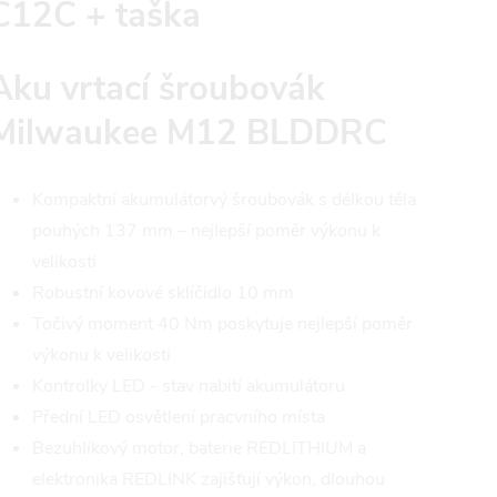
C12C + taška
Aku vrtací šroubovák
Milwaukee M12 BLDDRC
Kompaktní akumulátorvý šroubovák s délkou těla
pouhých 137 mm – nejlepší poměr výkonu k
velikosti
Robustní kovové sklíčidlo 10 mm
Točivý moment 40 Nm poskytuje nejlepší poměr
výkonu k velikosti
Kontrolky LED - stav nabití akumulátoru
Přední LED osvětlení pracvního místa
Bezuhlíkový motor, baterie REDLITHIUM a
elektronika REDLINK zajišťují výkon, dlouhou