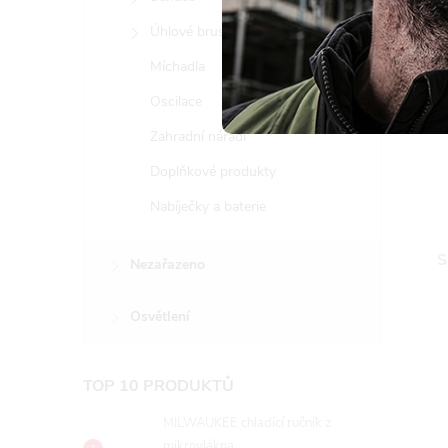
Úhlové brusky
Míchadla
Oscilace
Zahradní nářadí
Doplňkové produkty
Nabíječky a baterie
S
Nezařazeno
Osvětlení
TOP 10 PRODUKTŮ
MILWAUKEE chladící ručník z
mikrovlákna