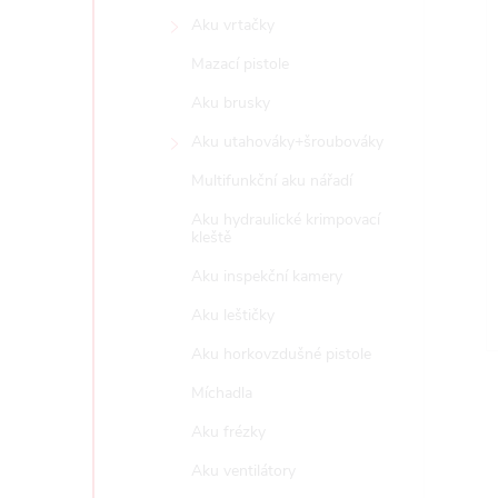
e
Aku vrtačky
í
Mazací pistole
l
i
Aku brusky
Aku utahováky+šroubováky
Multifunkční aku nářadí
Aku hydraulické krimpovací
kleště
Aku inspekční kamery
Aku leštičky
Aku horkovzdušné pistole
Míchadla
Aku frézky
Aku ventilátory