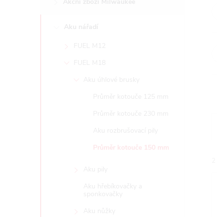
Akční zboží Milwaukee
t
Aku nářadí
r
FUEL M12
a
FUEL M18
n
Aku úhlové brusky
Průměr kotouče 125 mm
n
Průměr kotouče 230 mm
í
Aku rozbrušovací pily
Průměr kotouče 150 mm
p
2
Aku pily
a
Aku hřebíkovačky a
sponkovačky
n
Aku nůžky