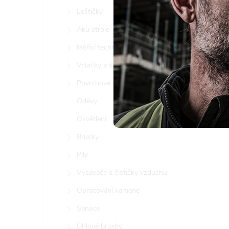
Nast
Leštičky
Aku stroje
Měřící technika/lasery
Vrtačky a šroubováky
Povrchové opracování kovů
Oděvy
Osvětlení
Brusky
Pily
Vysavače a čističky vzduchu
Opracování kamene
Sanace
Úhlové brusky