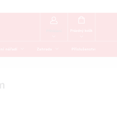
NÁKUPNÍ
KOŠÍK
Prázdný košík
Přihlášení
ní nářadí
Zahrada
Příslušenství
m