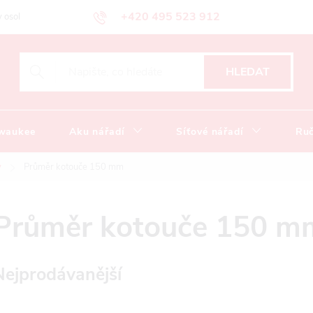
+420 495 523 912
 osobních údajů
Obchodní podmínky
Katalog ke stažení
HLEDAT
lwaukee
Aku nářadí
Síťové nářadí
Ruč
y
Průměr kotouče 150 mm
Průměr kotouče 150 m
Nejprodávanější