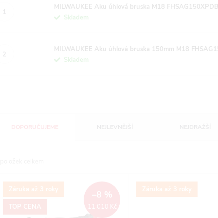
MILWAUKEE Aku úhlová bruska M18 FHSAG150XPDB2-
Skladem
MILWAUKEE Aku úhlová bruska 150mm M18 FHSAG150
Skladem
Ř
DOPORUČUJEME
NEJLEVNĚJŠÍ
NEJDRAŽŠÍ
a
položek celkem
z
V
Záruka až 3 roky
Záruka až 3 roky
e
–8 %
ý
TOP CENA
11 010 Kč