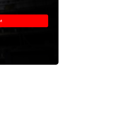
asím
at