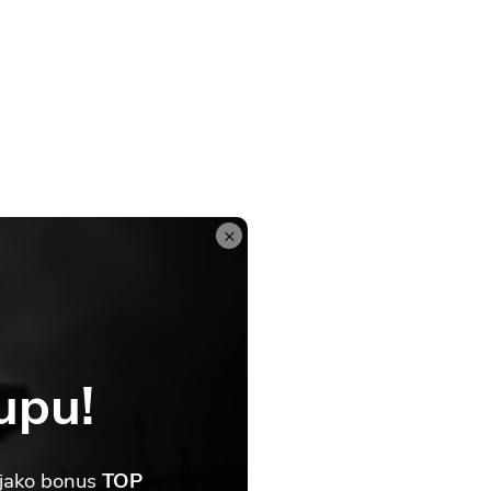
×
upu!
 jako bonus
TOP