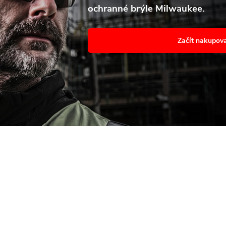
ochranné brýle Milwaukee.
avení
Souhl
Začít nakupov