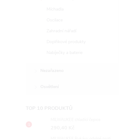
Míchadla
Oscilace
Zahradní nářadí
Doplňkové produkty
Nabíječky a baterie
Nezařazeno
Osvětlení
TOP 10 PRODUKTŮ
MILWAUKEE chladící čepice
290,40 Kč
MILWAUKEE Rukávy odolné proti