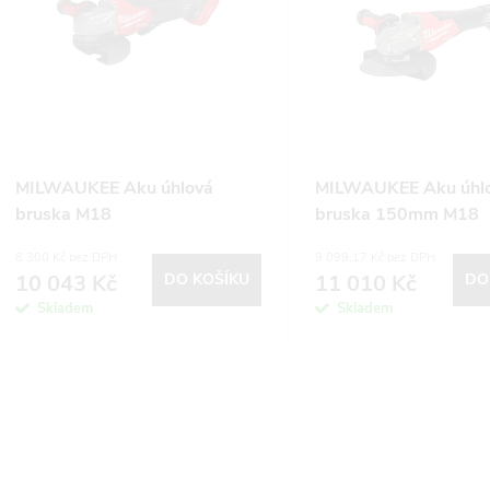
n
p
p
s
r
p
MILWAUKEE Aku úhlová
MILWAUKEE Aku úhl
o
bruska M18
bruska 150mm M18
r
FHSAG150XPDB2-0X, bez
FHSAG150XB2-0X, b
8 300 Kč bez DPH
9 099,17 Kč bez DPH
d
aku a nabíječky
nabíječky
10 043 Kč
DO KOŠÍKU
11 010 Kč
DO
o
Skladem
Skladem
u
d
k
u
O
t
k
v