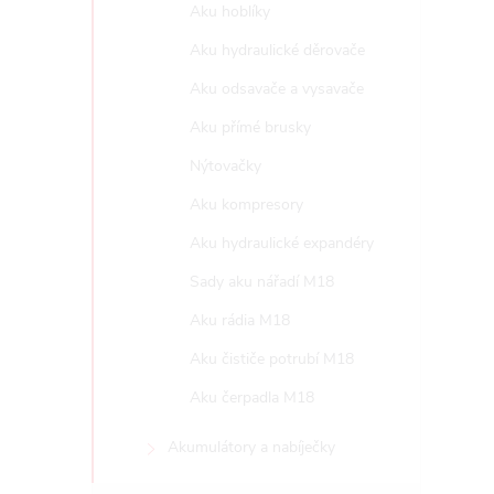
Aku hoblíky
l
Aku hydraulické děrovače
Aku odsavače a vysavače
Aku přímé brusky
Nýtovačky
Aku kompresory
í
Aku hydraulické expandéry
Sady aku nářadí M18
Aku rádia M18
r
Aku čističe potrubí M18
Aku čerpadla M18
Akumulátory a nabíječky