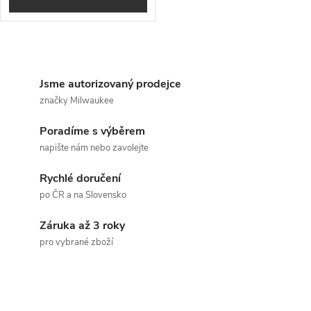
d
u
u
O
k
k
v
Jsme autorizovaný prodejce
t
značky Milwaukee
t
l
ů
Poradíme s výběrem
á
ů
napište nám nebo zavolejte
d
Rychlé doručení
a
po ČR a na Slovensko
c
Záruka až 3 roky
pro vybrané zboží
í
p