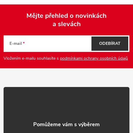
r
v
Mějte přehled o novinkách
k
a slevách
Z
y
á
E-mail
ODEBÍRAT
v
p
ý
Vložením e-mailu souhlasíte s
podmínkami ochrany osobních údajů
p
a
i
t
s
í
u