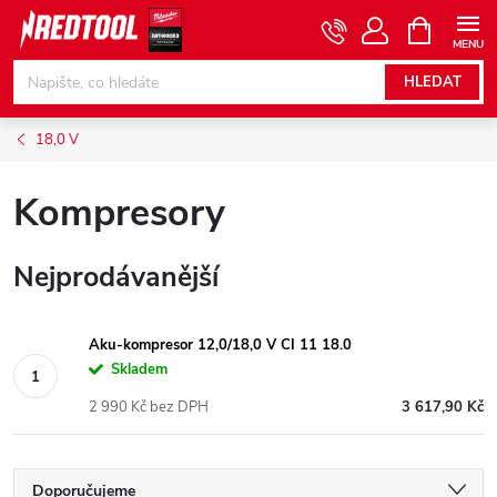
Přejít
NÁKUPNÍ
KOŠÍK
na
obsah
HLEDAT
18,0 V
Kompresory
Nejprodávanější
Aku-kompresor 12,0/18,0 V CI 11 18.0
Skladem
2 990 Kč bez DPH
3 617,90 Kč
Ř
Doporučujeme