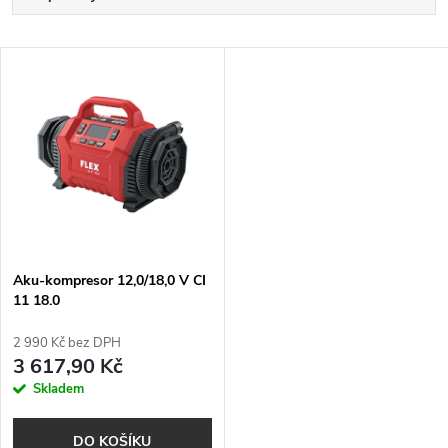
a
Nejlevnější
V
Nejdražší
z
ý
Nejprodávanější
e
p
Abecedně
n
i
í
s
p
Aku-kompresor 12,0/18,0 V CI
11 18.0
p
r
2 990 Kč bez DPH
r
3 617,90 Kč
o
Skladem
o
d
DO KOŠÍKU