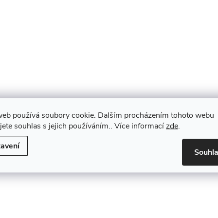
p
s
u
web používá soubory cookie. Dalším procházením tohoto webu
jete souhlas s jejich používáním.. Více informací
zde
.
avení
Souhl