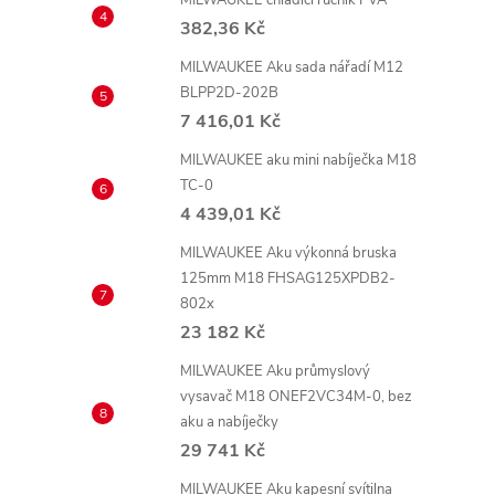
MILWAUKEE chladící ručník PVA
382,36 Kč
MILWAUKEE Aku sada nářadí M12
BLPP2D-202B
7 416,01 Kč
MILWAUKEE aku mini nabíječka M18
TC-0
4 439,01 Kč
MILWAUKEE Aku výkonná bruska
125mm M18 FHSAG125XPDB2-
802x
23 182 Kč
MILWAUKEE Aku průmyslový
vysavač M18 ONEF2VC34M-0, bez
aku a nabíječky
29 741 Kč
MILWAUKEE Aku kapesní svítilna