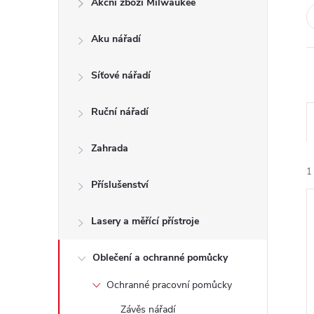
Akční zboží Milwaukee
t
Aku nářadí
r
a
Síťové nářadí
n
Ruční nářadí
n
Zahrada
1
í
Příslušenství
p
Lasery a měřící přístroje
a
Oblečení a ochranné pomůcky
í
Ochranné pracovní pomůcky
n
i
Závěs nářadí