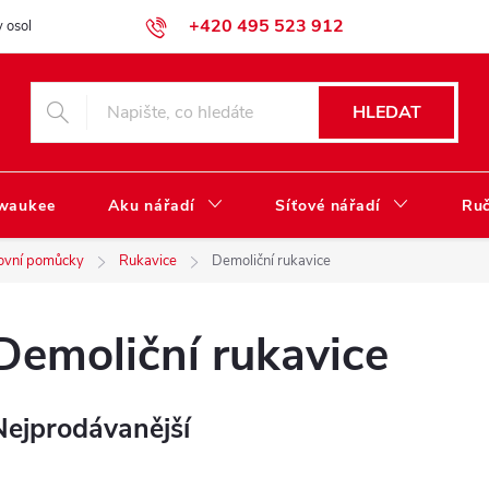
+420 495 523 912
 osobních údajů
Obchodní podmínky
Katalog ke stažení
HLEDAT
lwaukee
Aku nářadí
Síťové nářadí
Ruč
ovní pomůcky
Rukavice
Demoliční rukavice
Demoliční rukavice
Nejprodávanější