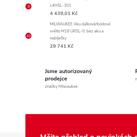
L4HSL-301
4 439,01 Kč
MILWAUKEE Aku dálkové/bodové
světlo M18 URSL-0, bez aku a
nabíječky
29 741 Kč
Jsme autorizovaný
prodejce
n
značky Milwaukee