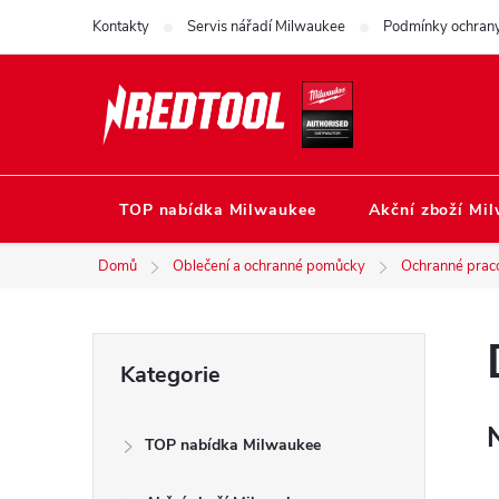
Přejít
Kontakty
Servis nářadí Milwaukee
Podmínky ochrany
na
obsah
TOP nabídka Milwaukee
Akční zboží Mi
Domů
Oblečení a ochranné pomůcky
Ochranné prac
P
Přeskočit
Kategorie
kategorie
o
TOP nabídka Milwaukee
s