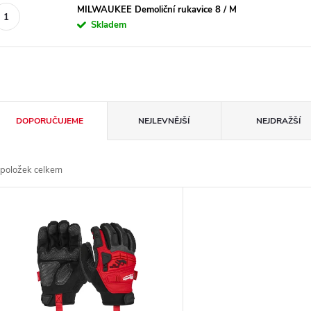
MILWAUKEE Demoliční rukavice 8 / M
Skladem
Ř
DOPORUČUJEME
NEJLEVNĚJŠÍ
NEJDRAŽŠÍ
a
položek celkem
z
V
e
ý
n
p