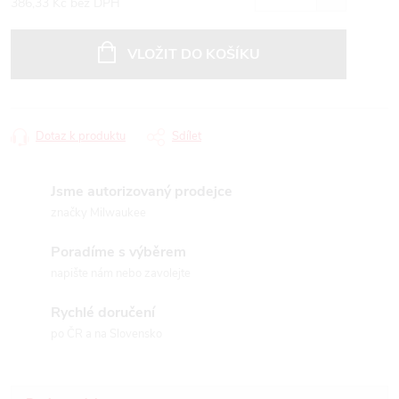
386,33 Kč bez DPH
Měrná
cena:
VLOŽIT DO KOŠÍKU
Dotaz k produktu
Sdílet
Jsme autorizovaný prodejce
značky Milwaukee
Poradíme s výběrem
napište nám nebo zavolejte
Rychlé doručení
po ČR a na Slovensko