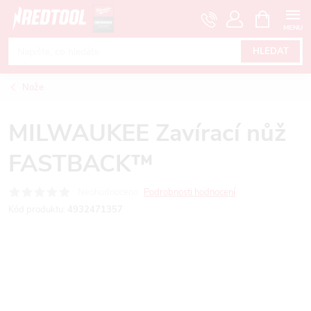
Přejít
NÁKUPNÍ
KOŠÍK
na
obsah
HLEDAT
Nože
MILWAUKEE Zavírací nůž
FASTBACK™
Neohodnoceno
Podrobnosti hodnocení
Kód produktu:
4932471357