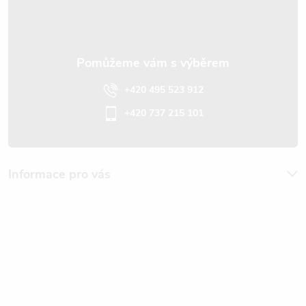
í
+420 495 523 912
+420 737 215 101
Informace pro vás