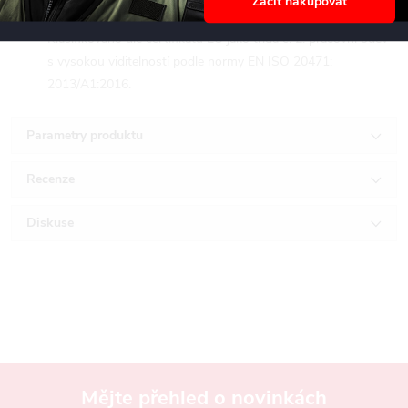
Začít nakupovat
staveništi.
Klasifikováno dle certifikátu EU jako třída č. 2: pracovní oděv
s vysokou viditelností podle normy EN ISO 20471:
2013/A1:2016.
Parametry produktu
Recenze
Diskuse
Mějte přehled o novinkách