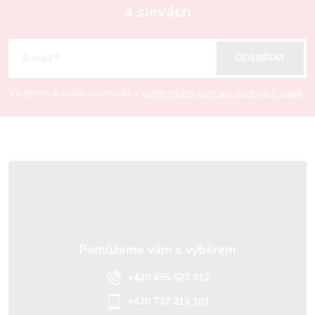
a slevách
Z
á
E-mail
ODEBÍRAT
p
Vložením e-mailu souhlasíte s
podmínkami ochrany osobních údajů
a
t
í
+420 495 523 912
+420 737 215 101