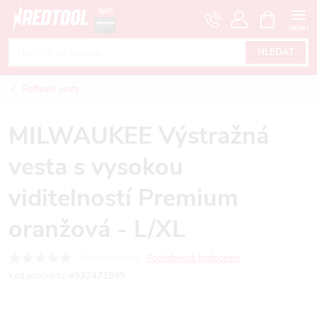
Přejít
NÁKUPNÍ
KOŠÍK
na
obsah
HLEDAT
Reflexní vesty
MILWAUKEE Výstražná
vesta s vysokou
viditelností Premium
oranžová - L/XL
Neohodnoceno
Podrobnosti hodnocení
Kód produktu:
4932471899