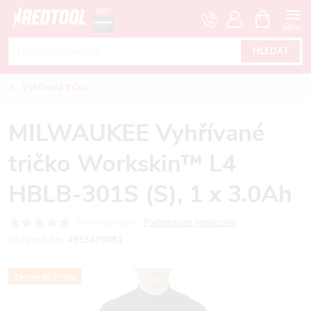
Přejít
NÁKUPNÍ
KOŠÍK
na
obsah
HLEDAT
Vyhřívaná trička
MILWAUKEE Vyhřívané
tričko Workskin™ L4
HBLB-301S (S), 1 x 3.0Ah
Neohodnoceno
Podrobnosti hodnocení
Kód produktu:
4933478081
Záruka až 3 roky