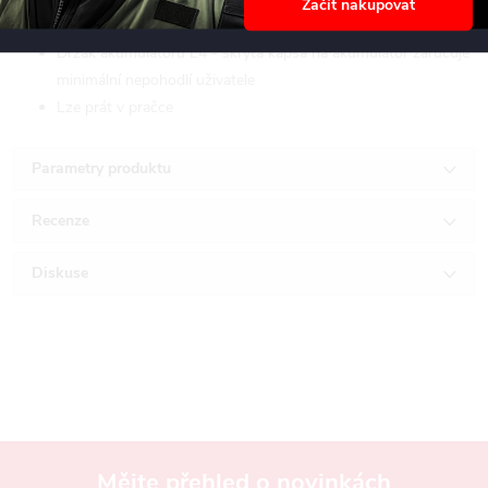
Začít nakupovat
nižší teploty
Držák akumulátoru L4 - skrytá kapsa na akumulátor zaručuje
minimální nepohodlí uživatele
Lze prát v pračce
Parametry produktu
Recenze
Diskuse
Mějte přehled o novinkách