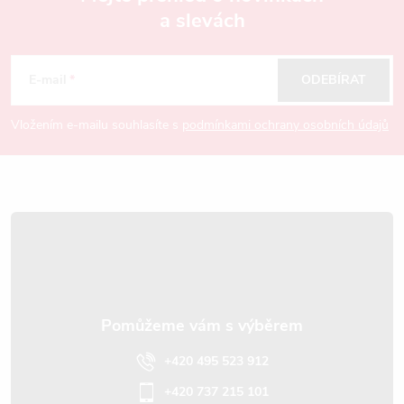
a slevách
Z
á
E-mail
ODEBÍRAT
p
Vložením e-mailu souhlasíte s
podmínkami ochrany osobních údajů
a
t
í
+420 495 523 912
+420 737 215 101