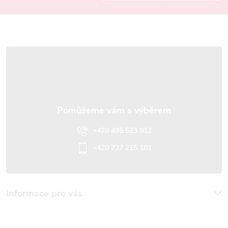
a
t
í
+420 495 523 912
+420 737 215 101
Informace pro vás