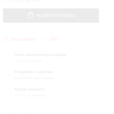
13 471,24 Kč bez DPH
Měrná
cena:
VLOŽIT DO KOŠÍKU
Dotaz k produktu
Sdílet
Jsme autorizovaný prodejce
značky Milwaukee
Poradíme s výběrem
napište nám nebo zavolejte
Rychlé doručení
po ČR a na Slovensko