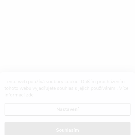
Tento web používá soubory cookie. Dalším procházením
tohoto webu vyjadřujete souhlas s jejich používáním.. Více
informací
zde
.
Nastavení
Copyright 2026
Redtool.cz
. Všechna práva vyhrazena.
Upravit nastavení
cookies
Souhlasím
Vytvořil Shoptet