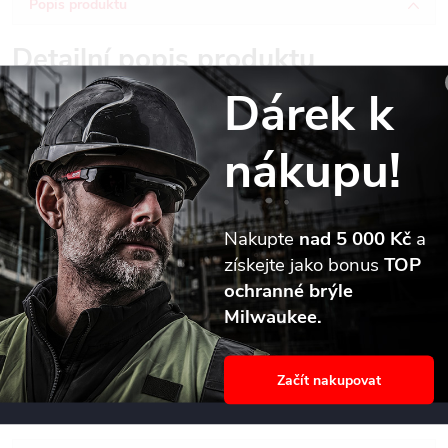
Popis produktu
Detailní popis produktu
Dárek k
Vrták SDS-Plus do betonu Milwaukee MX4 s kompaktními
usazenými karbidovými břity se středicím hrotem zaručuje snadné
nákupu!
počáteční navrtávání a výjimečnou životnost.
Čtyři symetrické řezné hrany v odstupech 90° zaručují
dokonale kulaté díry pro upevňování hmoždinek a redukci
Nakupte
nad 5 000 Kč
a
zasekávání vrtáku při kontaktu s armovací tyčí.
získejte jako bonus
TOP
Vysokokapacitní spirála zajišťuje optimální odvod prachu.
ochranné brýle
Čtyři spirály umožňují redukci vibrací a minimální, rovnoměrné
Milwaukee.
opotřebení drážky.
Vhodné pro cihly, beton, armovací beton a přírodní kámen.
Průměry > ? 18 mm mají třídílný karbidový břit.
Začít nakupovat
Vyrobeno v Německu.