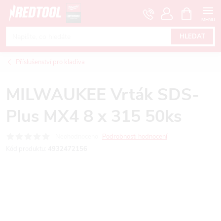
Přejít
NÁKUPNÍ
KOŠÍK
na
obsah
HLEDAT
Příslušenství pro kladiva
MILWAUKEE Vrták SDS-
Plus MX4 8 x 315 50ks
Neohodnoceno
Podrobnosti hodnocení
Kód produktu:
4932472156