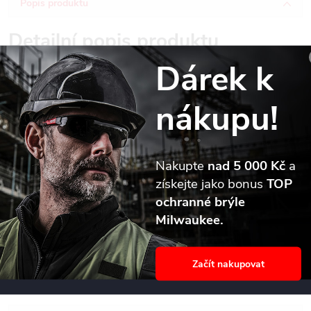
Popis produktu
Detailní popis produktu
Dárek k
Vrták SDS-Plus do betonu Milwaukee MX4 s kompaktními
usazenými karbidovými břity se středicím hrotem zaručuje snadné
nákupu!
počáteční navrtávání a výjimečnou životnost.
Čtyři symetrické řezné hrany v odstupech 90° zaručují
dokonale kulaté díry pro upevňování hmoždinek a redukci
Nakupte
nad 5 000 Kč
a
zasekávání vrtáku při kontaktu s armovací tyčí.
získejte jako bonus
TOP
Vysokokapacitní spirála zajišťuje optimální odvod prachu.
ochranné brýle
Čtyři spirály umožňují redukci vibrací a minimální, rovnoměrné
Milwaukee.
opotřebení drážky.
Vhodné pro cihly, beton, armovací beton a přírodní kámen.
Průměry > ? 18 mm mají třídílný karbidový břit.
Začít nakupovat
Vyrobeno v Německu.