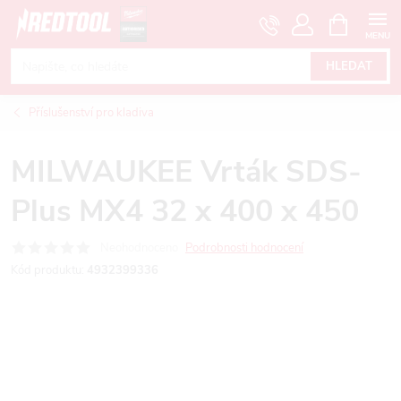
Přejít
NÁKUPNÍ
KOŠÍK
na
obsah
HLEDAT
Příslušenství pro kladiva
MILWAUKEE Vrták SDS-
Plus MX4 32 x 400 x 450
Neohodnoceno
Podrobnosti hodnocení
Kód produktu:
4932399336