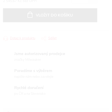
2 545,67 Kč bez DPH
Měrná
cena:
VLOŽIT DO KOŠÍKU
Dotaz k produktu
Sdílet
Jsme autorizovaný prodejce
značky Milwaukee
Poradíme s výběrem
napište nám nebo zavolejte
Rychlé doručení
po ČR a na Slovensko