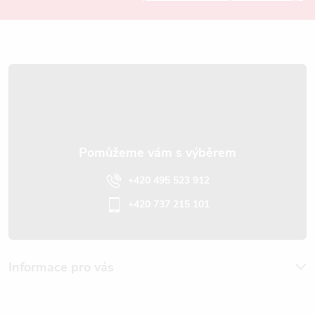
a
t
í
+420 495 523 912
+420 737 215 101
Informace pro vás