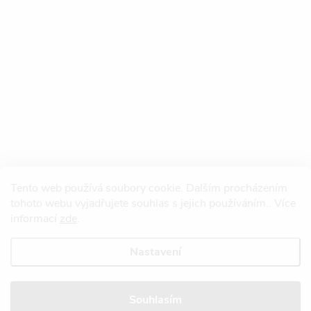
Tento web používá soubory cookie. Dalším procházením
tohoto webu vyjadřujete souhlas s jejich používáním.. Více
informací
zde
.
Nastavení
Copyright 2026
Redtool.cz
. Všechna práva vyhrazena.
Upravit nastavení
cookies
Souhlasím
Vytvořil Shoptet