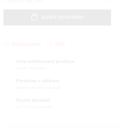
1 328,82 Kč bez DPH
Měrná
cena:
VLOŽIT DO KOŠÍKU
Dotaz k produktu
Sdílet
Jsme autorizovaný prodejce
značky Milwaukee
Poradíme s výběrem
napište nám nebo zavolejte
Rychlé doručení
po ČR a na Slovensko