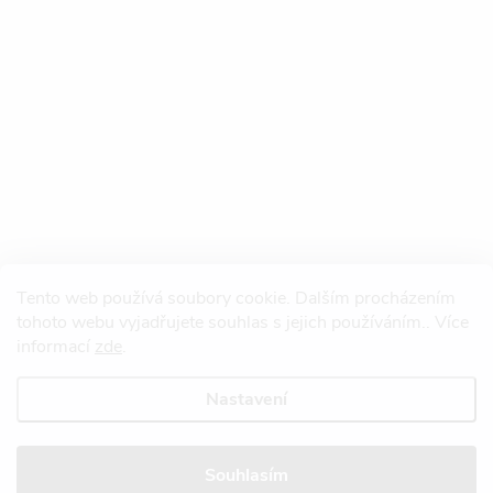
Tento web používá soubory cookie. Dalším procházením
tohoto webu vyjadřujete souhlas s jejich používáním.. Více
informací
zde
.
Nastavení
Copyright 2026
Redtool.cz
. Všechna práva vyhrazena.
Upravit nastavení
cookies
Souhlasím
Vytvořil Shoptet