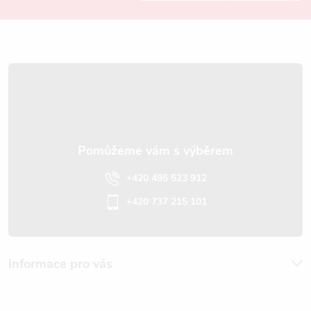
a
t
í
+420 495 523 912
+420 737 215 101
Informace pro vás