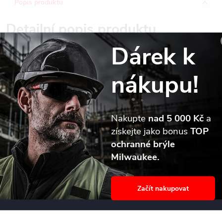
Popis produktu
Detailní popis produktu
Dárek k
Vrták SDS-Plus do betonu Milwaukee MX4 s kompaktními
usazenými karbidovými břity se středicím hrotem zaručuje snadné
nákupu!
počáteční navrtávání a výjimečnou životnost.
Čtyři symetrické řezné hrany v odstupech 90° zaručují
dokonale kulaté díry pro upevňování hmoždinek a redukci
Nakupte
nad 5 000 Kč
a
zasekávání vrtáku při kontaktu s armovací tyčí.
získejte jako bonus
TOP
Vysokokapacitní spirála zajišťuje optimální odvod prachu.
ochranné brýle
Čtyři spirály umožňují redukci vibrací a minimální, rovnoměrné
Milwaukee.
opotřebení drážky.
Vhodné pro cihly, beton, armovací beton a přírodní kámen.
Průměry > ? 18 mm mají třídílný karbidový břit.
Začít nakupovat
Vyrobeno v Německu.