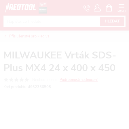
Přejít
NÁKUPNÍ
KOŠÍK
na
obsah
HLEDAT
Příslušenství pro kladiva
MILWAUKEE Vrták SDS-
Plus MX4 24 x 400 x 450
Neohodnoceno
Podrobnosti hodnocení
Kód produktu:
4932356508