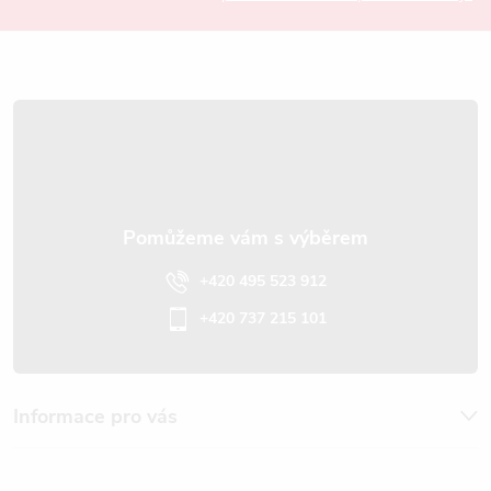
a
t
í
+420 495 523 912
+420 737 215 101
Informace pro vás