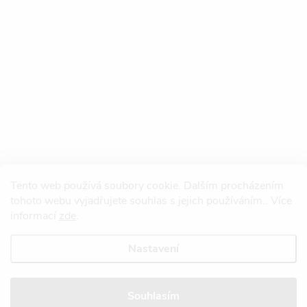
Tento web používá soubory cookie. Dalším procházením
tohoto webu vyjadřujete souhlas s jejich používáním.. Více
informací
zde
.
Nastavení
Copyright 2026
Redtool.cz
. Všechna práva vyhrazena.
Upravit nastavení
cookies
Souhlasím
Vytvořil Shoptet