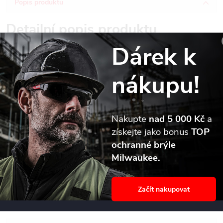
Popis produktu
Detailní popis produktu
Dárek k
Vrták SDS-Plus do betonu Milwaukee MX4 s kompaktními
usazenými karbidovými břity se středicím hrotem zaručuje snadné
nákupu!
počáteční navrtávání a výjimečnou životnost.
Čtyři symetrické řezné hrany v odstupech 90° zaručují
dokonale kulaté díry pro upevňování hmoždinek a redukci
Nakupte
nad 5 000 Kč
a
zasekávání vrtáku při kontaktu s armovací tyčí.
získejte jako bonus
TOP
Vysokokapacitní spirála zajišťuje optimální odvod prachu.
ochranné brýle
Čtyři spirály umožňují redukci vibrací a minimální, rovnoměrné
Milwaukee.
opotřebení drážky.
Vhodné pro cihly, beton, armovací beton a přírodní kámen.
Průměry > ? 18 mm mají třídílný karbidový břit.
Začít nakupovat
Vyrobeno v Německu.