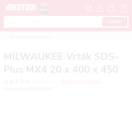
Přejít
NÁKUPNÍ
KOŠÍK
na
obsah
HLEDAT
Příslušenství pro kladiva
MILWAUKEE Vrták SDS-
Plus MX4 20 x 400 x 450
Neohodnoceno
Podrobnosti hodnocení
Kód produktu:
4932356505