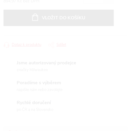
894,97 Kč bez DPH
Měrná
cena:
VLOŽIT DO KOŠÍKU
Dotaz k produktu
Sdílet
Jsme autorizovaný prodejce
značky Milwaukee
Poradíme s výběrem
napište nám nebo zavolejte
Rychlé doručení
po ČR a na Slovensko