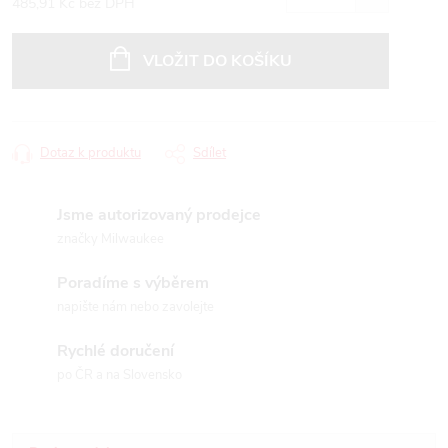
485,91 Kč bez DPH
Měrná
cena:
VLOŽIT DO KOŠÍKU
Dotaz k produktu
Sdílet
Jsme autorizovaný prodejce
značky Milwaukee
Poradíme s výběrem
napište nám nebo zavolejte
Rychlé doručení
po ČR a na Slovensko