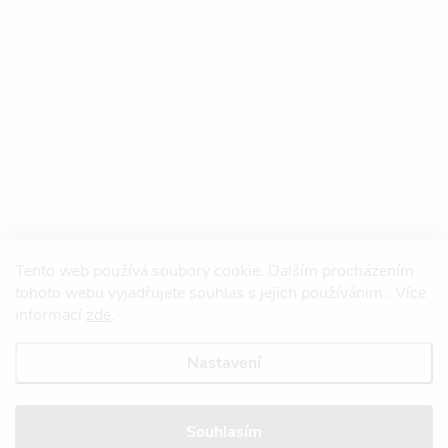
Tento web používá soubory cookie. Dalším procházením
tohoto webu vyjadřujete souhlas s jejich používáním.. Více
informací
zde
.
Nastavení
Copyright 2026
Redtool.cz
. Všechna práva vyhrazena.
Upravit nastavení
cookies
Souhlasím
Vytvořil Shoptet