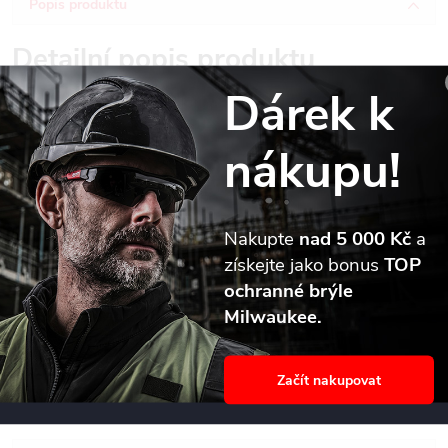
Popis produktu
Detailní popis produktu
Dárek k
Vrták SDS-Plus do betonu Milwaukee MX4 s kompaktními
usazenými karbidovými břity se středicím hrotem zaručuje snadné
nákupu!
počáteční navrtávání a výjimečnou životnost.
Čtyři symetrické řezné hrany v odstupech 90° zaručují
dokonale kulaté díry pro upevňování hmoždinek a redukci
Nakupte
nad 5 000 Kč
a
zasekávání vrtáku při kontaktu s armovací tyčí.
získejte jako bonus
TOP
Vysokokapacitní spirála zajišťuje optimální odvod prachu.
ochranné brýle
Čtyři spirály umožňují redukci vibrací a minimální, rovnoměrné
Milwaukee.
opotřebení drážky.
Vhodné pro cihly, beton, armovací beton a přírodní kámen.
Průměry > ? 18 mm mají třídílný karbidový břit.
Začít nakupovat
Vyrobeno v Německu.