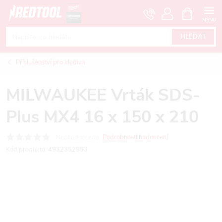
Přejít
NÁKUPNÍ
KOŠÍK
na
obsah
HLEDAT
Příslušenství pro kladiva
MILWAUKEE Vrták SDS-
Plus MX4 16 x 150 x 210
Neohodnoceno
Podrobnosti hodnocení
Kód produktu:
4932352953