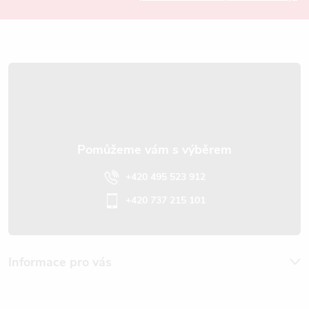
a
t
í
+420 495 523 912
+420 737 215 101
Informace pro vás