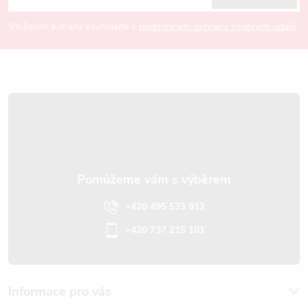
p
Vložením e-mailu souhlasíte s
podmínkami ochrany osobních údajů
a
t
í
+420 495 523 912
+420 737 215 101
Informace pro vás