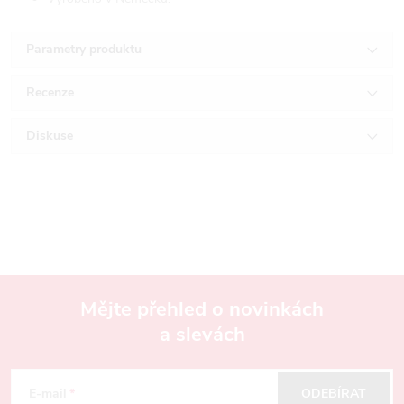
Parametry produktu
Recenze
Diskuse
Mějte přehled o novinkách
a slevách
Z
á
E-mail
ODEBÍRAT