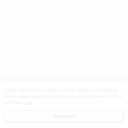
Tento web používá soubory cookie. Dalším procházením
tohoto webu vyjadřujete souhlas s jejich používáním.. Více
informací
zde
.
Nastavení
Copyright 2026
Redtool.cz
. Všechna práva vyhrazena.
Upravit nastavení