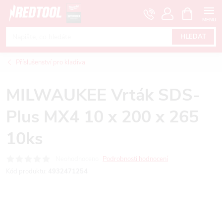
Přejít
NÁKUPNÍ
KOŠÍK
na
obsah
HLEDAT
Příslušenství pro kladiva
MILWAUKEE Vrták SDS-
Plus MX4 10 x 200 x 265
10ks
Neohodnoceno
Podrobnosti hodnocení
Kód produktu:
4932471254