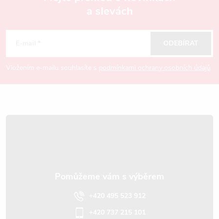
a slevách
Z
á
E-mail
ODEBÍRAT
p
Vložením e-mailu souhlasíte s
podmínkami ochrany osobních údajů
a
t
í
+420 495 523 912
+420 737 215 101