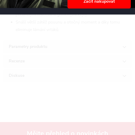
Začít nakupovat
Nárazuvzdorný přepravní kufr z kopolymeru ABS s
přídavnými nárožními gumovými kryty.
Snáší větší zátěž posunu a otočný moment a díky tomu
eliminuje lámání vrtáků.
Parametry produktu
Recenze
Diskuse
Mějte přehled o novinkách