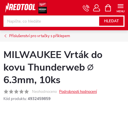
Přejít
NÁKUPNÍ
KOŠÍK
na
obsah
HLEDAT
Příslušenství pro vrtačky s příklepem
MILWAUKEE Vrták do
kovu Thunderweb ∅
6.3mm, 10ks
Neohodnoceno
Podrobnosti hodnocení
Kód produktu:
4932459859