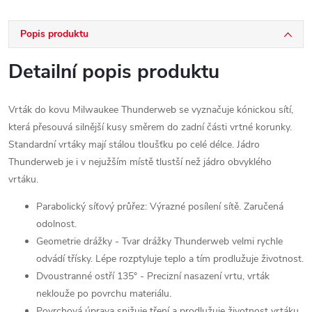
Popis produktu
Detailní popis produktu
Vrták do kovu Milwaukee Thunderweb se vyznačuje kónickou sítí,
která přesouvá silnější kusy směrem do zadní části vrtné korunky.
Standardní vrtáky mají stálou tloušťku po celé délce. Jádro
Thunderweb je i v nejužším místě tlustší než jádro obvyklého
vrtáku.
Parabolický síťový průřez: Výrazné posílení sítě. Zaručená
odolnost.
Geometrie drážky - Tvar drážky Thunderweb velmi rychle
odvádí třísky. Lépe rozptyluje teplo a tím prodlužuje životnost.
Dvoustranné ostří 135° - Precizní nasazení vrtu, vrták
neklouže po povrchu materiálu.
Povrchová úprava snižuje tření a prodlužuje životnost vrtáku.