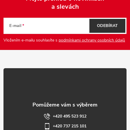
a slevách
Z
á
E-mail
ODEBÍRAT
p
Vložením e-mailu souhlasíte s
podmínkami ochrany osobních údajů
a
t
í
+420 495 523 912
+420 737 215 101