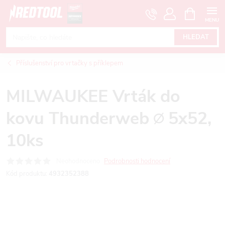
Přejít
NÁKUPNÍ
KOŠÍK
na
obsah
HLEDAT
Příslušenství pro vrtačky s příklepem
MILWAUKEE Vrták do
kovu Thunderweb ∅ 5x52,
10ks
Neohodnoceno
Podrobnosti hodnocení
Kód produktu:
4932352388