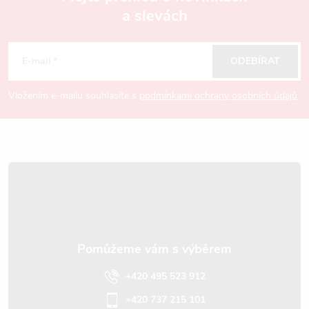
a slevách
Z
á
E-mail
ODEBÍRAT
p
Vložením e-mailu souhlasíte s
podmínkami ochrany osobních údajů
a
t
í
+420 495 523 912
+420 737 215 101