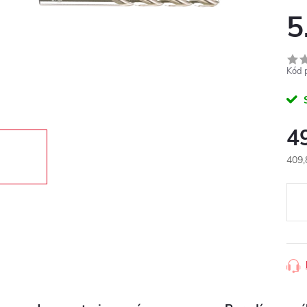
5
Kód 
4
409,
Měr
cena