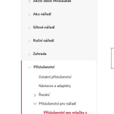
Akční zboží Milwaukee
t
Aku nářadí
r
a
Síťové nářadí
n
Ruční nářadí
n
Zahrada
í
Příslušenství
Ostatní příslušenství
p
Nástavce a adaptéry
a
Řezání
n
Příslušenství pro nářadí
Příslušenství pro vrtačky s