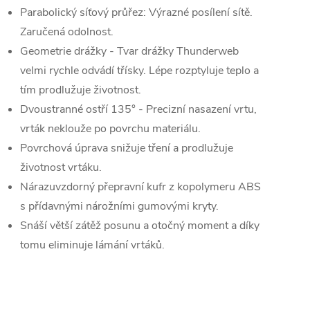
Parabolický síťový průřez: Výrazné posílení sítě.
Zaručená odolnost.
Geometrie drážky - Tvar drážky Thunderweb
velmi rychle odvádí třísky. Lépe rozptyluje teplo a
tím prodlužuje životnost.
Dvoustranné ostří 135° - Precizní nasazení vrtu,
vrták neklouže po povrchu materiálu.
Povrchová úprava snižuje tření a prodlužuje
životnost vrtáku.
Nárazuvzdorný přepravní kufr z kopolymeru ABS
s přídavnými nárožními gumovými kryty.
Snáší větší zátěž posunu a otočný moment a díky
tomu eliminuje lámání vrtáků.