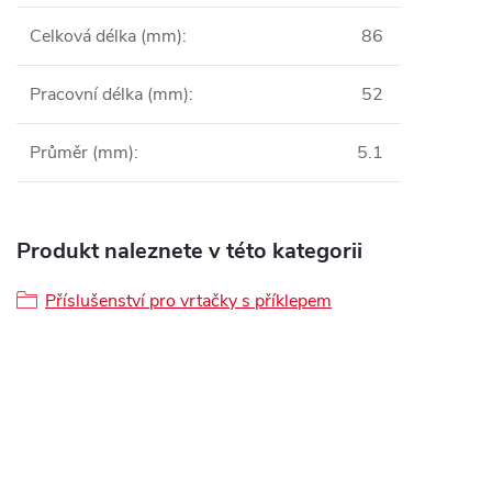
Celková délka (mm)
:
86
Pracovní délka (mm)
:
52
Průměr (mm)
:
5.1
Produkt naleznete v této kategorii
Příslušenství pro vrtačky s příklepem