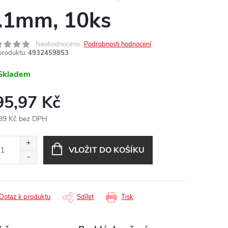
.1mm, 10ks
Neohodnoceno
Podrobnosti hodnocení
produktu:
4932459853
Skladem
95,97 Kč
89 Kč bez DPH
ná
:
VLOŽIT DO KOŠÍKU
Dotaz k produktu
Sdílet
Tisk