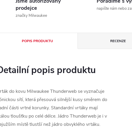
Jsme autorizovaný
Poradíme s v
prodejce
napište nám nebo za
značky Milwaukee
POPIS PRODUKTU
RECENZE
Detailní popis produktu
rták do kovu Milwaukee Thunderweb se vyznačuje
ónickou sítí, která přesouvá silnější kusy směrem do
adní části vrtné korunky. Standardní vrtáky mají
tálou tloušťku po celé délce. Jádro Thunderweb je i v
ejužším místě tlustší než jádro obvyklého vrtáku.