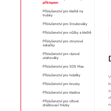
e
příklepem
Příslušenství pro kleště na
l
trubky
Příslušenství pro šroubováky
Příslušenství pro nůžky a kleště
Příslušenství pro strunové
sekačky
Příslušenství pro rázové
utahováky
Příslušenství pro SDS Max
Příslušenství pro hoblíky
V
k
Příslušenství pro brusky
z
Příslušenství pro kladiva
s
Příslušenství pro síťové
n
drážkovací frézky