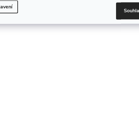
avení
Souhl