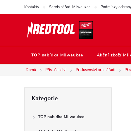
Přejít
Kontakty
Servis nářadí Milwaukee
Podmínky ochrany
na
obsah
TOP nabídka Milwaukee
Akční zboží Mi
Domů
Příslušenství
Příslušenství pro nářadí
Pří
P
Přeskočit
Kategorie
kategorie
o
TOP nabídka Milwaukee
s