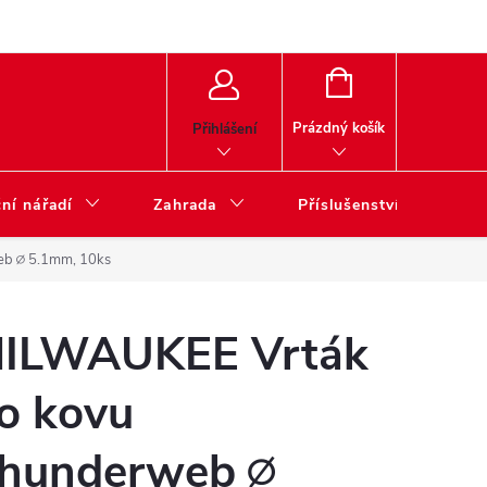
NÁKUPNÍ
KOŠÍK
Prázdný košík
Přihlášení
ní nářadí
Zahrada
Příslušenství
b ∅ 5.1mm, 10ks
ILWAUKEE Vrták
o kovu
hunderweb ∅