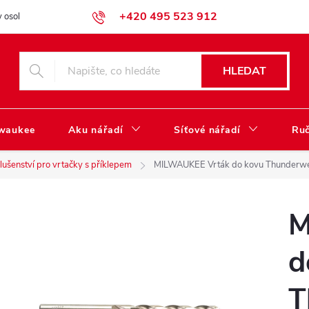
+420 495 523 912
 osobních údajů
Obchodní podmínky
Katalog ke stažení
HLEDAT
lwaukee
Aku nářadí
Síťové nářadí
Ruč
slušenství pro vrtačky s příklepem
MILWAUKEE Vrták do kovu Thunderwe
M
d
T