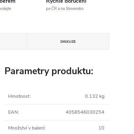
ýběrem
Rychlé doručení
volejte
po ČR a na Slovensko
DISKUZE
Parametry produktu:
Hmotnost
:
0.132 kg
EAN
:
4058546030254
Množství v balení
:
10