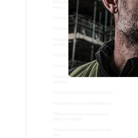
Příslušenství pro sekačky na
Nast
trávu
Příslušenství pro vrtací kladiva
Příslušenství k postřikovačům
Příslušenství pro diamantové
vrtačky a stojany
Příslušenství pro ocasky
Příslušenství pro pásové pily
Příslušenství pro magnetické
vrtačky
Příslušenství pro přímočaré pily
Příslušenství pro přímořaré pily
Příslušenství pro diamantové
jádrové vrtačky
Příslušenství pro rozbrušovací
pilu