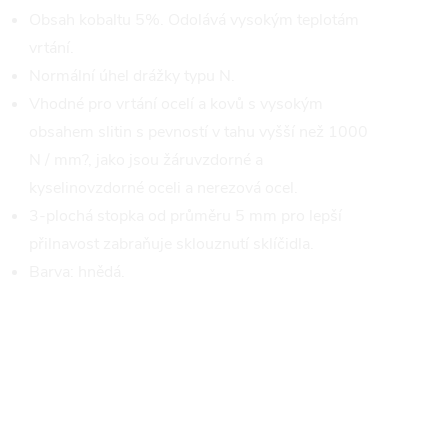
Obsah kobaltu 5%. Odolává vysokým teplotám
vrtání.
Normální úhel drážky typu N.
Vhodné pro vrtání ocelí a kovů s vysokým
obsahem slitin s pevností v tahu vyšší než 1000
N / mm?, jako jsou žáruvzdorné a
kyselinovzdorné oceli a nerezová ocel.
3-plochá stopka od průměru 5 mm pro lepší
přilnavost zabraňuje sklouznutí sklíčidla.
Barva: hnědá.