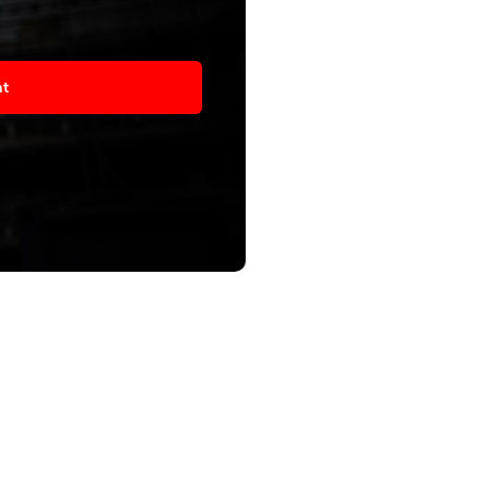
asím
at