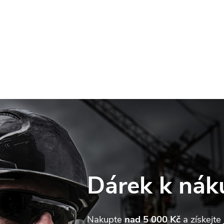
Dárek k nák
web používá soubory cookie. Dalším procházením tohoto webu
jete souhlas s jejich používáním.. Více informací
zde
.
Nakupte
nad 5 000 Kč
a získejte