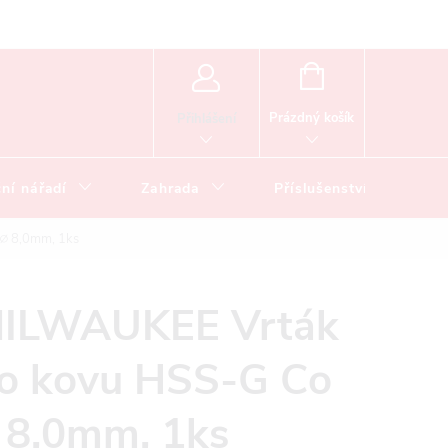
NÁKUPNÍ
KOŠÍK
Prázdný košík
Přihlášení
ní nářadí
Zahrada
Příslušenství
∅ 8,0mm, 1ks
ILWAUKEE Vrták
o kovu HSS-G Co
 8,0mm, 1ks