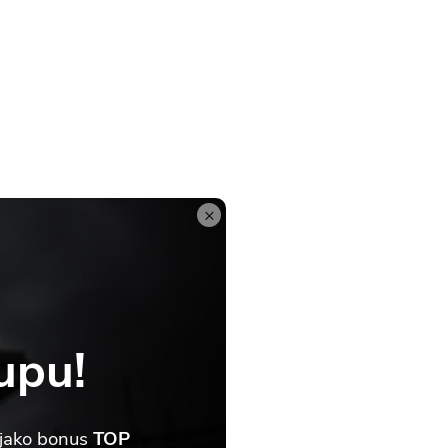
×
upu!
 jako bonus
TOP