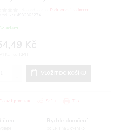
Neohodnoceno
Podrobnosti hodnocení
produktu:
4932363274
Skladem
64,49 Kč
94 Kč bez DPH
ná
:
VLOŽIT DO KOŠÍKU
Dotaz k produktu
Sdílet
Tisk
ýběrem
Rychlé doručení
volejte
po ČR a na Slovensko