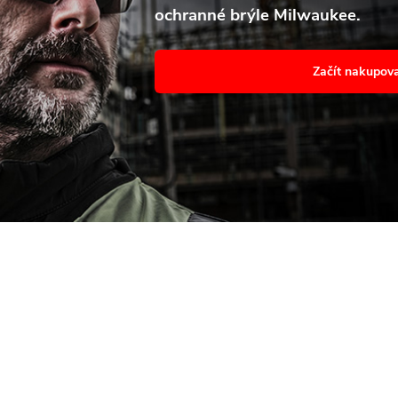
ochranné brýle Milwaukee.
avení
Souhl
Začít nakupov