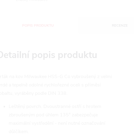
POPIS PRODUKTU
RECENZE
Detailní popis produktu
rták na kov Milwaukee HSS-G Co vybroušený z velmi
vrdé a tepelně odolné rychlořezné oceli s příměsí
obaltu, vyráběny podle DIN 338.
Leštěný povrch. Dvoustranné ostří s hrotem
zbroušeným pod úhlem 135° zabezpečuje
maximální vystředění - není nutné označování
důlčíkem.