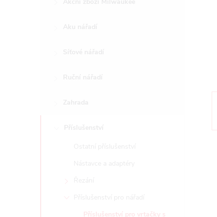
Akční zboží Milwaukee
t
Aku nářadí
r
a
Síťové nářadí
n
Ruční nářadí
n
Zahrada
í
Příslušenství
Ostatní příslušenství
p
Nástavce a adaptéry
a
Řezání
n
Příslušenství pro nářadí
Příslušenství pro vrtačky s