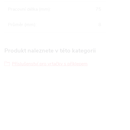
Pracovní délka (mm)
:
75
Průměr (mm)
:
8
Produkt naleznete v této kategorii
Příslušenství pro vrtačky s příklepem