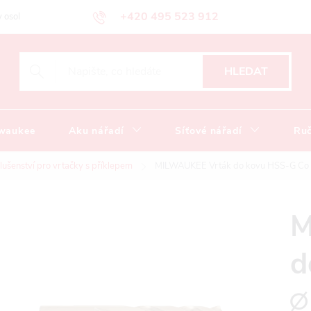
+420 495 523 912
 osobních údajů
Obchodní podmínky
Katalog ke stažení
HLEDAT
lwaukee
Aku nářadí
Síťové nářadí
Ruč
slušenství pro vrtačky s příklepem
MILWAUKEE Vrták do kovu HSS-G Co 
M
d
∅