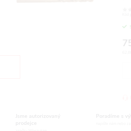
Kód 
7
62,8
Měr
cena
Jsme autorizovaný
Poradíme s v
prodejce
napište nám nebo za
značky Milwaukee