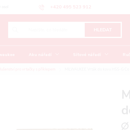
+420 495 523 912
 osobních údajů
Obchodní podmínky
Katalog ke stažení
HLEDAT
lwaukee
Aku nářadí
Síťové nářadí
Ruč
slušenství pro vrtačky s příklepem
MILWAUKEE Vrták do kovu HSS-G Co 
M
d
∅