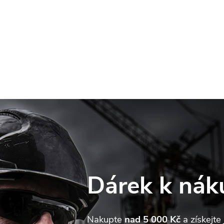
Dárek k nák
web používá soubory cookie. Dalším procházením tohoto webu
jete souhlas s jejich používáním.. Více informací
zde
.
Nakupte
nad 5 000 Kč
a získejte