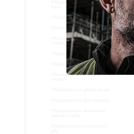
Příslušenství pro sekačky na
Nast
trávu
Příslušenství pro vrtací kladiva
Příslušenství k postřikovačům
Příslušenství pro diamantové
vrtačky a stojany
Příslušenství pro ocasky
Příslušenství pro pásové pily
Příslušenství pro magnetické
vrtačky
Příslušenství pro přímočaré pily
Příslušenství pro přímořaré pily
Příslušenství pro diamantové
jádrové vrtačky
Příslušenství pro rozbrušovací
pilu