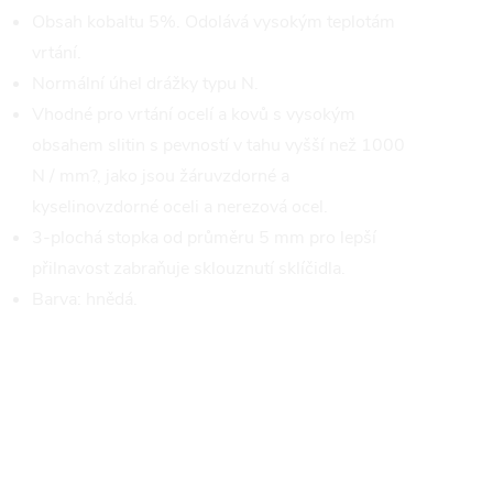
Obsah kobaltu 5%. Odolává vysokým teplotám
vrtání.
Normální úhel drážky typu N.
Vhodné pro vrtání ocelí a kovů s vysokým
obsahem slitin s pevností v tahu vyšší než 1000
N / mm?, jako jsou žáruvzdorné a
kyselinovzdorné oceli a nerezová ocel.
3-plochá stopka od průměru 5 mm pro lepší
přilnavost zabraňuje sklouznutí sklíčidla.
Barva: hnědá.