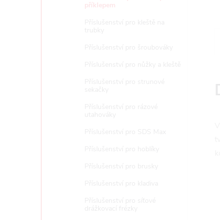
e
příklepem
Příslušenství pro kleště na
l
trubky
Příslušenství pro šroubováky
Příslušenství pro nůžky a kleště
Příslušenství pro strunové
sekačky
Příslušenství pro rázové
utahováky
V
Příslušenství pro SDS Max
t
Příslušenství pro hoblíky
k
Příslušenství pro brusky
Příslušenství pro kladiva
Příslušenství pro síťové
drážkovací frézky