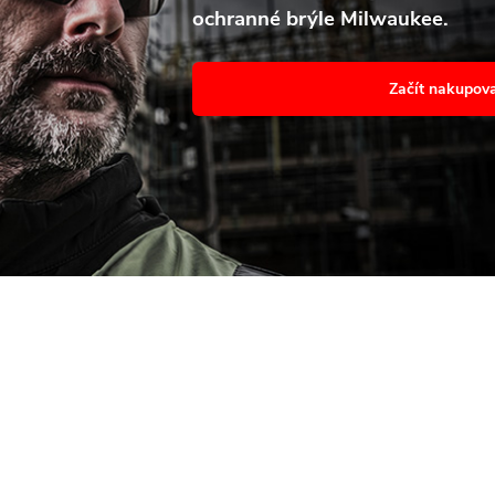
ochranné brýle Milwaukee.
avení
Souhl
Začít nakupov