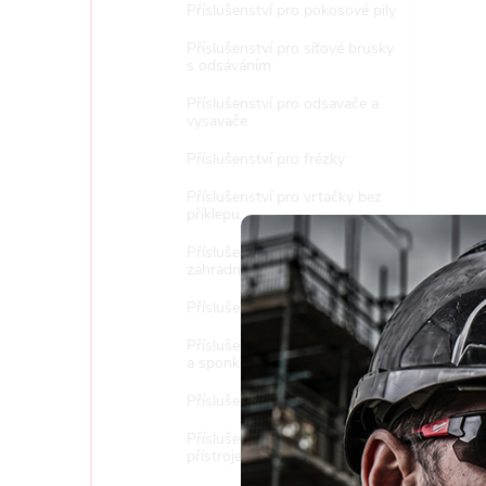
Příslušenství pro pokosové pily
Příslušenství pro síťové brusky
s odsáváním
Příslušenství pro odsavače a
vysavače
Příslušenství pro frézky
Příslušenství pro vrtačky bez
příklepu
Příslušenství pro multifunkční
zahradní techniku
Příslušenství pro řetězové pily
Příslušenství pro hřebíkovačky
a sponkovačky
Příslušenství pro stolní pily
Příslušenství pro měřící
Tento 
přístroje
vyjadřu