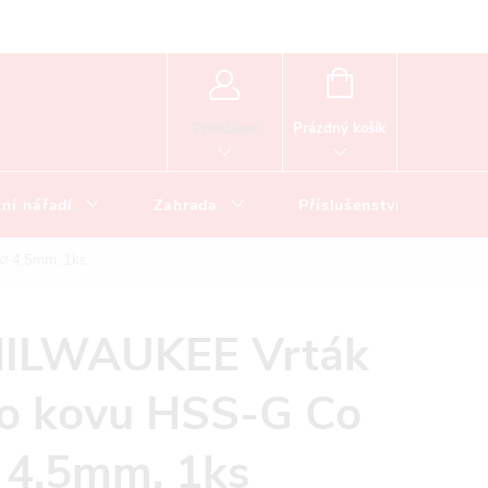
NÁKUPNÍ
KOŠÍK
Prázdný košík
Přihlášení
ní nářadí
Zahrada
Příslušenství
∅ 4,5mm, 1ks
ILWAUKEE Vrták
o kovu HSS-G Co
 4,5mm, 1ks