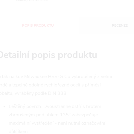
POPIS PRODUKTU
RECENZE
Detailní popis produktu
rták na kov Milwaukee HSS-G Co vybroušený z velmi
vrdé a tepelně odolné rychlořezné oceli s příměsí
obaltu, vyráběny podle DIN 338.
Leštěný povrch. Dvoustranné ostří s hrotem
zbroušeným pod úhlem 135° zabezpečuje
maximální vystředění - není nutné označování
důlčíkem.