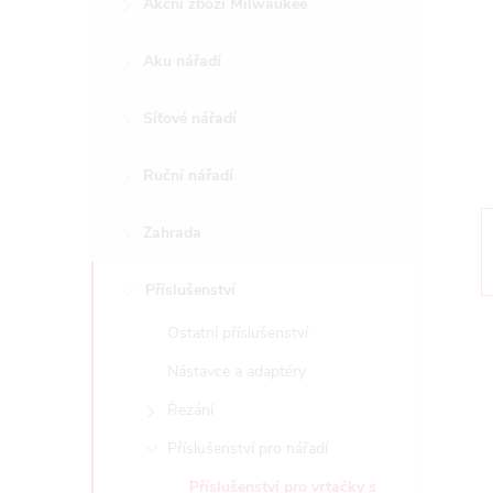
Akční zboží Milwaukee
t
Aku nářadí
r
a
Síťové nářadí
n
Ruční nářadí
n
Zahrada
í
Příslušenství
Ostatní příslušenství
p
Nástavce a adaptéry
a
Řezání
n
Příslušenství pro nářadí
Příslušenství pro vrtačky s