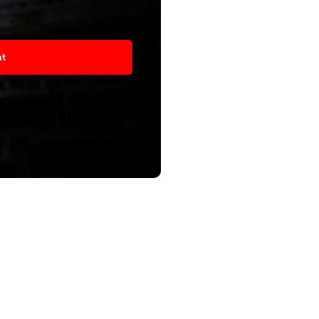
asím
at