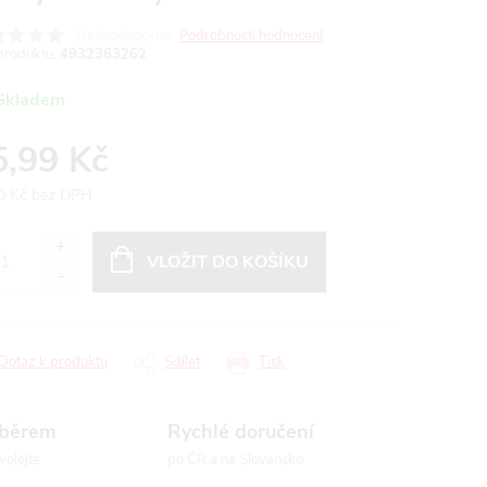
Neohodnoceno
Podrobnosti hodnocení
produktu:
4932363262
Skladem
5,99 Kč
0 Kč bez DPH
ná
:
VLOŽIT DO KOŠÍKU
Dotaz k produktu
Sdílet
Tisk
ýběrem
Rychlé doručení
volejte
po ČR a na Slovensko