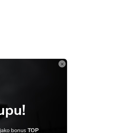
×
upu!
 jako bonus
TOP