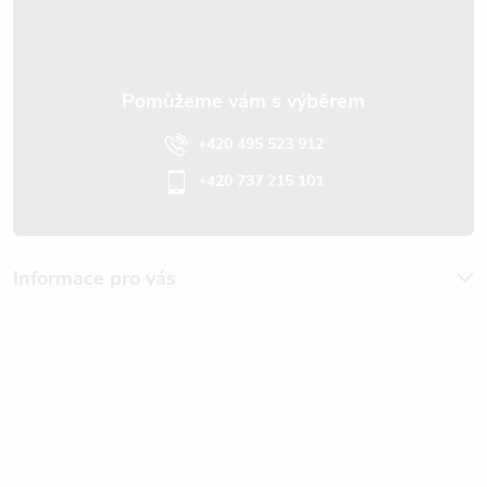
í
+420 495 523 912
+420 737 215 101
Informace pro vás