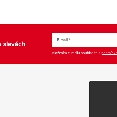
E-mail
a slevách
Vložením e-mailu souhlasíte s
podmínka