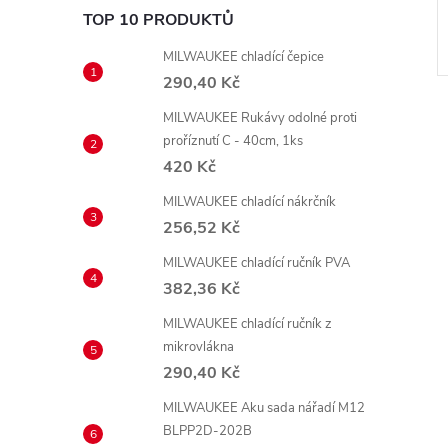
č
73,50 Kč
DO KOŠÍKU
DO KOŠÍKU
TOP 10 PRODUKTŮ
Skladem
MILWAUKEE chladící čepice
290,40 Kč
MILWAUKEE Rukávy odolné proti
proříznutí C - 40cm, 1ks
420 Kč
MILWAUKEE chladící nákrčník
256,52 Kč
MILWAUKEE chladící ručník PVA
382,36 Kč
MILWAUKEE chladící ručník z
mikrovlákna
290,40 Kč
MILWAUKEE Aku sada nářadí M12
BLPP2D-202B