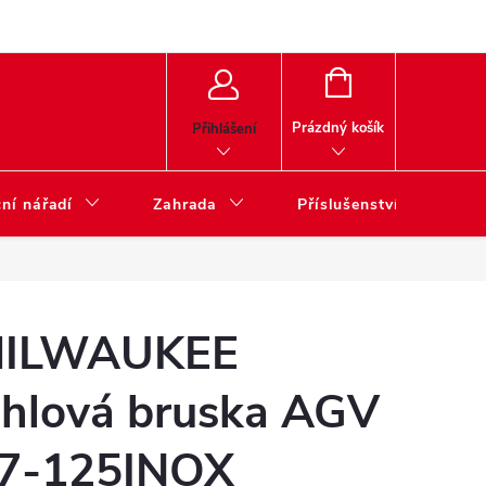
NÁKUPNÍ
KOŠÍK
Prázdný košík
Přihlášení
ní nářadí
Zahrada
Příslušenství
ILWAUKEE
hlová bruska AGV
7-125INOX