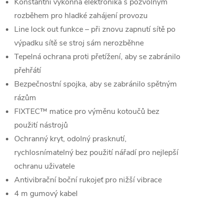
Konstantní výkonná elektronika s pozvolným
rozběhem pro hladké zahájení provozu
Line lock out funkce – při znovu zapnutí sítě po
výpadku sítě se stroj sám nerozběhne
Tepelná ochrana proti přetížení, aby se zabránilo
přehřátí
Bezpečnostní spojka, aby se zabránilo spětným
rázům
FIXTEC™ matice pro výměnu kotoučů bez
použití nástrojů
Ochranný kryt, odolný prasknutí,
rychlosnímatelný bez použití nářadí pro nejlepší
ochranu uživatele
Antivibrační boční rukojeť pro nižší vibrace
4 m gumový kabel