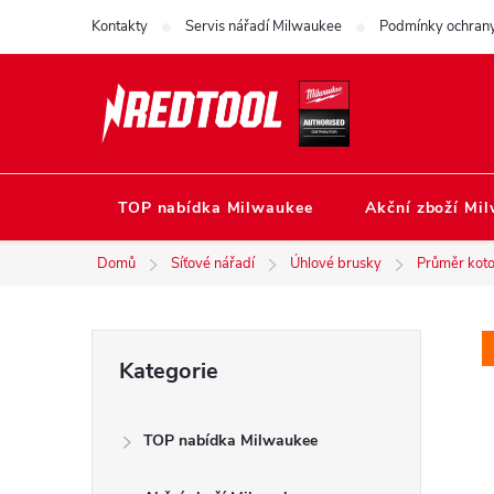
Přejít
Kontakty
Servis nářadí Milwaukee
Podmínky ochrany
na
obsah
TOP nabídka Milwaukee
Akční zboží Mi
Domů
Síťové nářadí
Úhlové brusky
Průměr kot
P
Přeskočit
Kategorie
kategorie
o
TOP nabídka Milwaukee
s