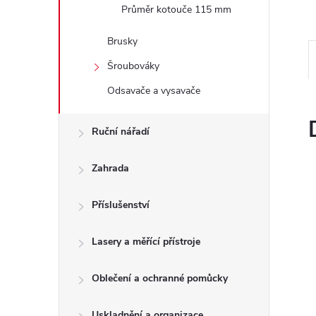
e
Průměr kotouče 115 mm
Brusky
l
Šroubováky
Odsavače a vysavače
Ruční nářadí
Zahrada
Příslušenství
Lasery a měřící přístroje
Oblečení a ochranné pomůcky
Uskladnění a organizace