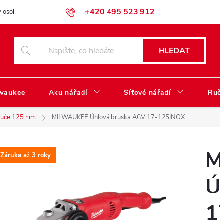
+420 495 523 912
 osobních údajů
Obchodní podmínky
Katalog ke stažení
HLEDAT
lwaukee
Aku nářadí
Síťové nářadí
Ruč
ouče 125 mm
MILWAUKEE Úhlová bruska AGV 17-125INOX
M
Záruka až 3 roky
Ú
1