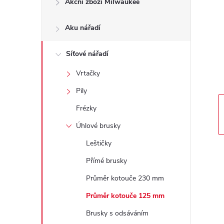
Akční zboží Milwaukee
t
Aku nářadí
r
a
Síťové nářadí
Vrtačky
n
Pily
n
Frézky
Úhlové brusky
í
Leštičky
p
Přímé brusky
Průměr kotouče 230 mm
a
Průměr kotouče 125 mm
n
Brusky s odsáváním