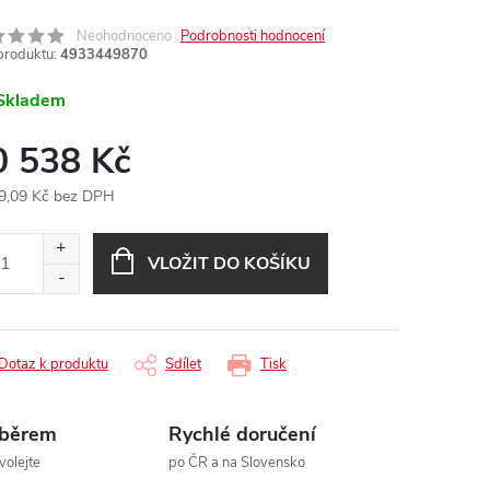
Neohodnoceno
Podrobnosti hodnocení
produktu:
4933449870
Skladem
0 538 Kč
9,09 Kč bez DPH
ná
:
VLOŽIT DO KOŠÍKU
Dotaz k produktu
Sdílet
Tisk
ýběrem
Rychlé doručení
volejte
po ČR a na Slovensko