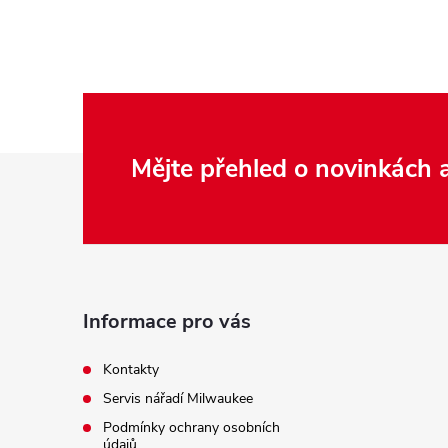
Z
Mějte přehled o novinkách
á
p
a
Informace pro vás
t
Kontakty
Servis nářadí Milwaukee
í
Podmínky ochrany osobních
údajů