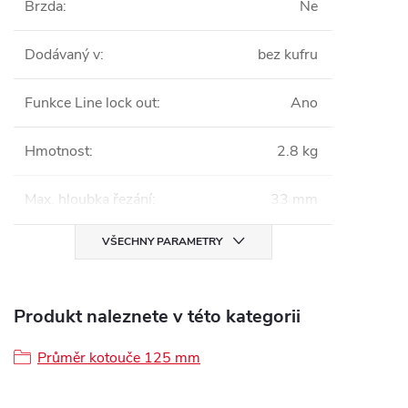
Brzda
:
Ne
Dodávaný v
:
bez kufru
Funkce Line lock out
:
Ano
Hmotnost
:
2.8 kg
Max. hloubka řezání
:
33 mm
VŠECHNY PARAMETRY
Produkt naleznete v této kategorii
Průměr kotouče 125 mm