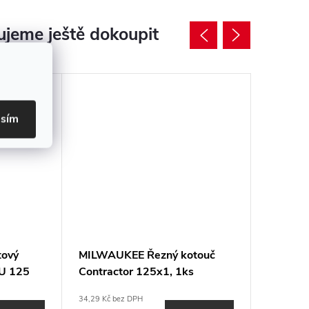
jeme ještě dokoupit
asím
ový
MILWAUKEE Řezný kotouč
MILWAU
U 125
Contractor 125x1, 1ks
hrnkov
34,29 Kč bez DPH
1 896,55 K