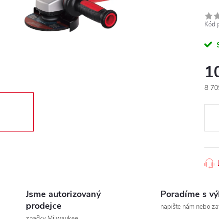
Kód 
1
8 70
Měr
cena
Jsme autorizovaný
Poradíme s v
prodejce
napište nám nebo za
značky Milwaukee