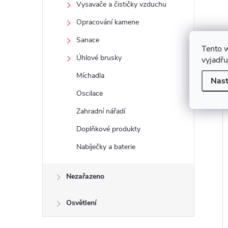
Vysavače a čističky vzduchu
Opracování kamene
Sanace
Tento 
Úhlové brusky
vyjadřu
Míchadla
Nast
Oscilace
Zahradní nářadí
Doplňkové produkty
Nabíječky a baterie
Nezařazeno
 Lamelový kotouč
MILWAUKEE Brusný kotouč
rnitost 40 - 1 ks
SG27/125, 125X6 - 1ks na
Osvětlení
kov
DPH
60,74 Kč bez DPH