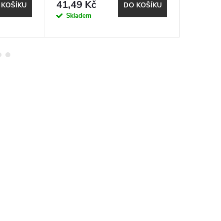
41,49 Kč
2 294,
 KOŠÍKU
DO KOŠÍKU
Skladem
Sklad