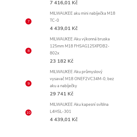
7 416,01 Kč
MILWAUKEE aku mini nabíječka M18
TC-0
4 439,01 Kč
MILWAUKEE Aku výkonná bruska
125mm M18 FHSAG125XPDB2-
802x
23 182 Kč
MILWAUKEE Aku průmyslový
vysavač M18 ONEF2VC34M-0, bez
aku a nabíječky
29 741 Kč
MILWAUKEE Aku kapesní svítilna
L4HSL-301
4 439,01 Kč