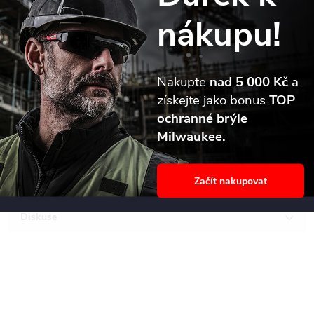
nákupu!
Popis produktu
Detailní popis produktu
Nakupte
nad 5 000 Kč
a
získejte jako bonus
TOP
Cívka pro 30m svinovací značkovací šnůru (4932471634)
ochranné brýle
Milwaukee.
Parametry produktu
Začít nakupovat
Recenze
Diskuse