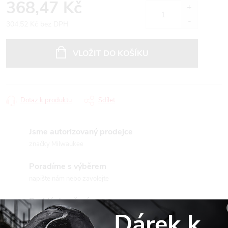
368,47 Kč
304,52 Kč bez DPH
Měrná
cena:
VLOŽIT DO KOŠÍKU
Dotaz k produktu
Sdílet
Jsme autorizovaný prodejce
značky Milwaukee
Poradíme s výběrem
napište nám nebo zavolejte
Rychlé doručení
Dárek k
po ČR a na Slovensko