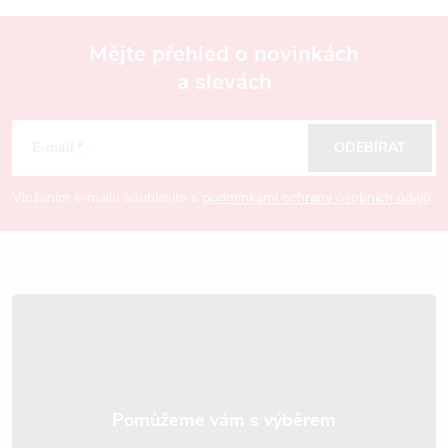
Mějte přehled o novinkách
a slevách
Z
á
E-mail
ODEBÍRAT
p
Vložením e-mailu souhlasíte s
podmínkami ochrany osobních údajů
a
t
í