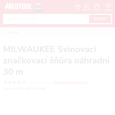
Přejít
NÁKUPNÍ
KOŠÍK
na
obsah
HLEDAT
Značení
MILWAUKEE Svinovací
značkovací šňůra náhradní
30 m
Neohodnoceno
Podrobnosti hodnocení
Kód produktu:
4932471636