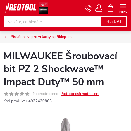
Přejít
NÁKUPNÍ
KOŠÍK
na
obsah
HLEDAT
Příslušenství pro vrtačky s příklepem
MILWAUKEE Šroubovací
bit PZ 2 Shockwave™
Impact Duty™ 50 mm
Neohodnoceno
Podrobnosti hodnocení
Kód produktu:
4932430865