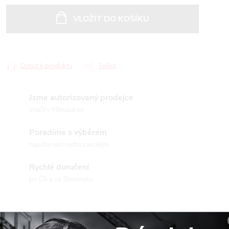
Měrná
cena:
VLOŽIT DO KOŠÍKU
Dotaz k produktu
Sdílet
Jsme autorizovaný prodejce
značky Milwaukee
Poradíme s výběrem
napište nám nebo zavolejte
Rychlé doručení
po ČR a na Slovensko
Popis produktu