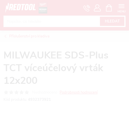
Přejít
NÁKUPNÍ
KOŠÍK
na
obsah
HLEDAT
Příslušenství pro kladiva
MILWAUKEE SDS-Plus
TCT víceúčelový vrták
12x200
Neohodnoceno
Podrobnosti hodnocení
Kód produktu:
4932373921