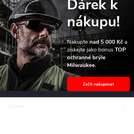
Dárek k
Detailní popis produktu
nákupu!
Víceúčelový vrták SDS-Plus TCT Milwaukee, který provrtá kov,
dřevo a kámen. Tyto vrtáky nelze používat v příklepovém režimu.
Nakupte
nad 5 000 Kč
a
Ideální pro profesionály, kteří ocení použití jednoho vrtáku pro
získejte jako bonus
TOP
mnoho materiálů zároveň.
ochranné brýle
Vyrobeno v Německu.
Milwaukee.
Parametry produktu
Začít nakupovat
Recenze
Diskuse