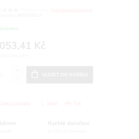
Neohodnoceno
Podrobnosti hodnocení
produktu:
4932430327
Skladem
 053,41 Kč
59 Kč bez DPH
ná
:
VLOŽIT DO KOŠÍKU
Dotaz k produktu
Sdílet
Tisk
ýběrem
Rychlé doručení
volejte
po ČR a na Slovensko