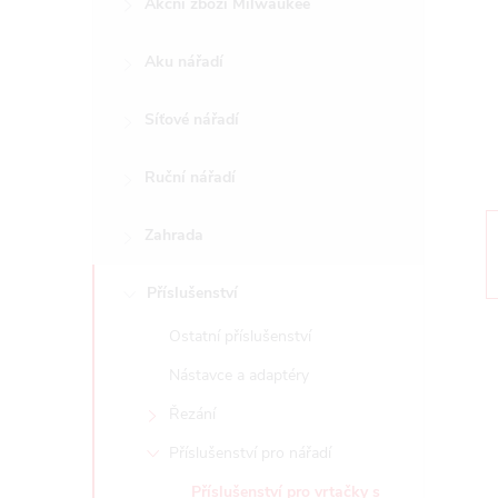
Akční zboží Milwaukee
t
Aku nářadí
r
a
Síťové nářadí
n
Ruční nářadí
n
Zahrada
í
Příslušenství
Ostatní příslušenství
p
Nástavce a adaptéry
a
Řezání
n
Příslušenství pro nářadí
Příslušenství pro vrtačky s