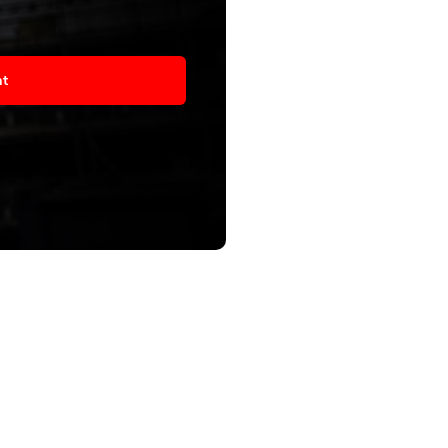
asím
at