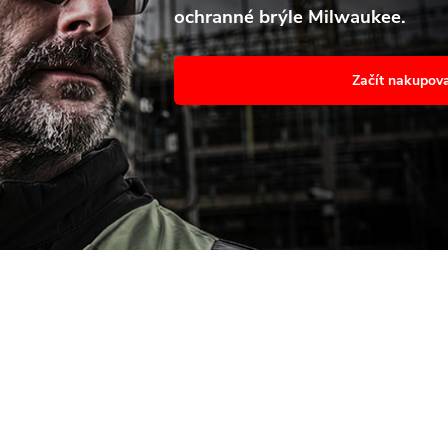
ochranné brýle Milwaukee.
avení
Souhl
Začít nakupov