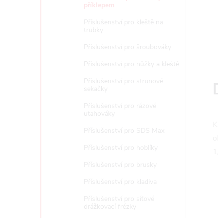
e
příklepem
Příslušenství pro kleště na
l
trubky
Příslušenství pro šroubováky
Příslušenství pro nůžky a kleště
Příslušenství pro strunové
sekačky
Příslušenství pro rázové
utahováky
K
Příslušenství pro SDS Max
o
Příslušenství pro hoblíky
1
Příslušenství pro brusky
Příslušenství pro kladiva
Příslušenství pro síťové
drážkovací frézky