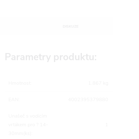
DISKUZE
Parametry produktu:
Hmotnost
:
1.867 kg
EAN
:
4002395379880
Unašeč s vodícím
vrtákem pro ? 14-
1
30mm(ks)
: