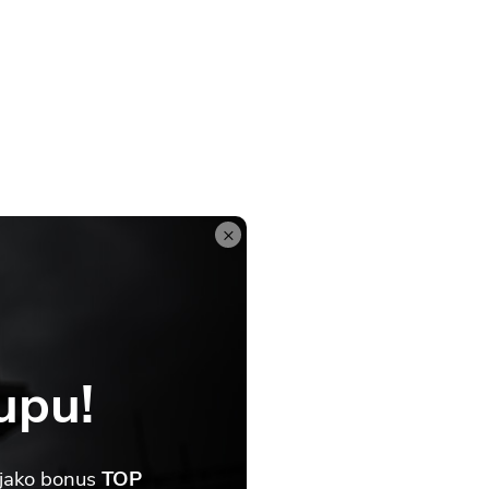
×
upu!
 jako bonus
TOP