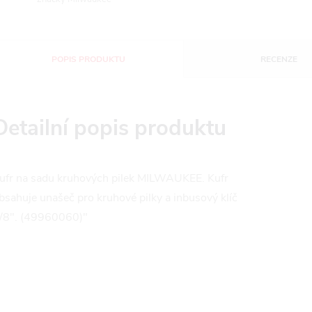
POPIS PRODUKTU
RECENZE
Detailní popis produktu
ufr na sadu kruhových pilek MILWAUKEE. Kufr
bsahuje unašeč pro kruhové pilky a inbusový klíč
/8". (49960060)"