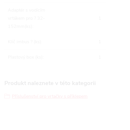
Adaptér s vodícím
vrtákem pro ? 32-
1
152mm(ks)
:
Klíč imbus ? (ks)
:
1
Plastový box (ks)
:
1
Produkt naleznete v této kategorii
Příslušenství pro vrtačky s příklepem