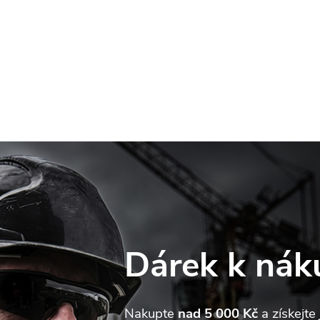
Dárek k nák
web používá soubory cookie. Dalším procházením tohoto webu
jete souhlas s jejich používáním.. Více informací
zde
.
Nakupte
nad 5 000 Kč
a získejte