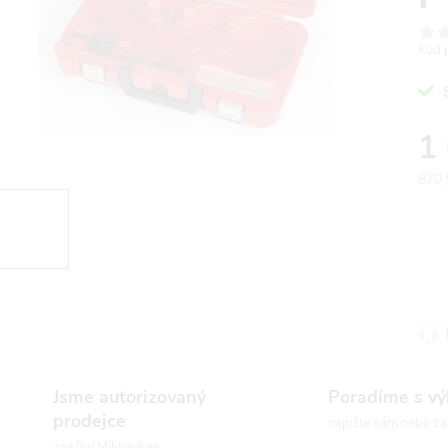
Kód 
1
870,
Měr
cena
Jsme autorizovaný
Poradíme s v
prodejce
napište nám nebo za
značky Milwaukee