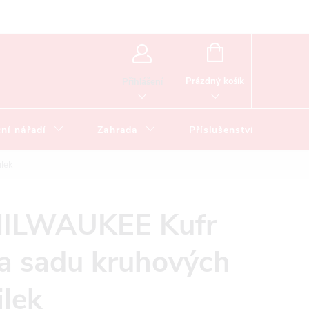
NÁKUPNÍ
KOŠÍK
Prázdný košík
Přihlášení
ní nářadí
Zahrada
Příslušenství
lek
ILWAUKEE Kufr
a sadu kruhových
ilek