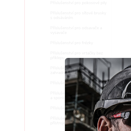
Příslušenství pro pokosové pily
Příslušenství pro síťové brusky
s odsáváním
Příslušenství pro odsavače a
vysavače
Příslušenství pro frézky
Příslušenství pro vrtačky bez
příklepu
Příslušenství pro multifunkční
zahradní techniku
Příslušenství pro řetězové pily
Příslušenství pro hřebíkovačky
a sponkovačky
Příslušenství pro stolní pily
Příslušenství pro měřící
Tento 
přístroje
vyjadřu