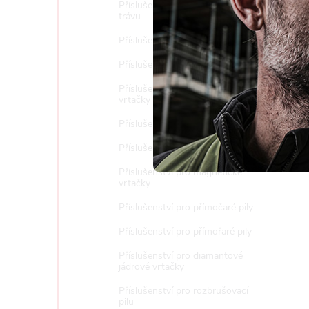
Příslušenství pro sekačky na
Nast
trávu
Příslušenství pro vrtací kladiva
Příslušenství k postřikovačům
Příslušenství pro diamantové
vrtačky a stojany
Příslušenství pro ocasky
Příslušenství pro pásové pily
Příslušenství pro magnetické
vrtačky
Příslušenství pro přímočaré pily
Příslušenství pro přímořaré pily
Příslušenství pro diamantové
jádrové vrtačky
Příslušenství pro rozbrušovací
pilu