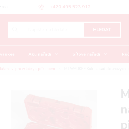
+420 495 523 912
 osobních údajů
Obchodní podmínky
Katalog ke stažení
HLEDAT
lwaukee
Aku nářadí
Síťové nářadí
Ruč
slušenství pro vrtačky s příklepem
MILWAUKEE Kufr na sadu kruhových pi
M
n
p