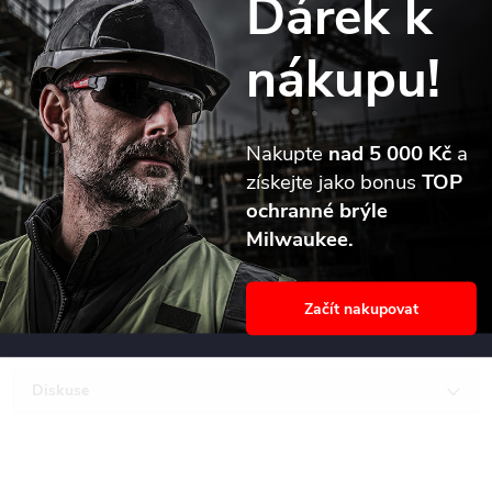
Dárek k
Detailní popis produktu
nákupu!
Jádrová korunka TCT Milwaukee jednodílné vrtáky z tvrzené oceli.
Prodloužená životnost. Dodáváno s pilotním vrtákem a vyrážecím
Nakupte
nad 5 000 Kč
a
klínem.
získejte jako bonus
TOP
Vyrobeno v Německu.
ochranné brýle
Nejsou vhodné pro železobeton.
Milwaukee.
Parametry produktu
Začít nakupovat
Recenze
Diskuse