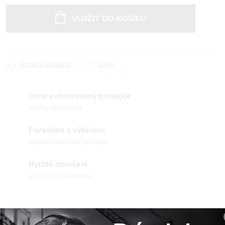
Měrná
cena:
VLOŽIT DO KOŠÍKU
Dotaz k produktu
Sdílet
Jsme autorizovaný prodejce
značky Milwaukee
Poradíme s výběrem
napište nám nebo zavolejte
Rychlé doručení
po ČR a na Slovensko
Popis produktu