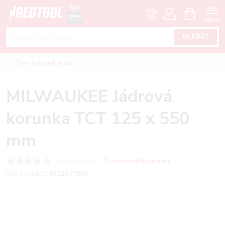
Přejít
NÁKUPNÍ
KOŠÍK
na
obsah
HLEDAT
Diamantové korunky
MILWAUKEE Jádrová
korunka TCT 125 x 550
mm
Neohodnoceno
Podrobnosti hodnocení
Kód produktu:
4932373889