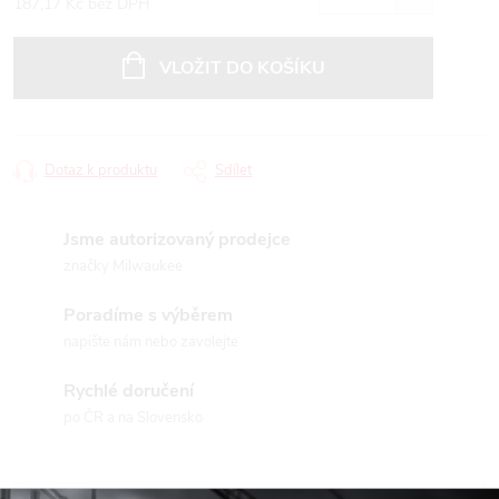
187,17 Kč bez DPH
Měrná
cena:
VLOŽIT DO KOŠÍKU
Dotaz k produktu
Sdílet
Jsme autorizovaný prodejce
značky Milwaukee
Poradíme s výběrem
napište nám nebo zavolejte
Rychlé doručení
po ČR a na Slovensko