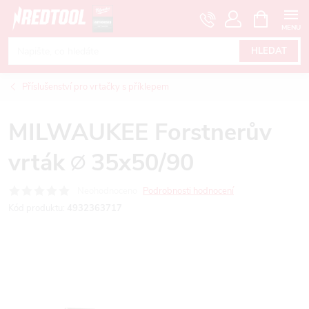
Přejít
NÁKUPNÍ
KOŠÍK
na
obsah
HLEDAT
Příslušenství pro vrtačky s příklepem
MILWAUKEE Forstnerův
vrták ∅ 35x50/90
Neohodnoceno
Podrobnosti hodnocení
Kód produktu:
4932363717