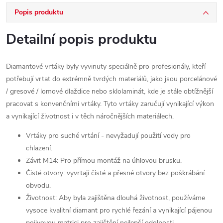
Popis produktu
Detailní popis produktu
Diamantové vrtáky byly vyvinuty speciálně pro profesionály, kteří
potřebují vrtat do extrémně tvrdých materiálů, jako jsou porcelánové
/ gresové / lomové dlaždice nebo sklolaminát, kde je stále obtížnější
pracovat s konvenčními vrtáky. Tyto vrtáky zaručují vynikající výkon
a vynikající životnost i v těch náročnějších materiálech.
Vrtáky pro suché vrtání - nevyžadují použití vody pro
chlazení.
Závit M14: Pro přímou montáž na úhlovou brusku.
Čisté otvory: vyvrtají čisté a přesné otvory bez poškrábání
obvodu.
Životnost: Aby byla zajištěna dlouhá životnost, používáme
vysoce kvalitní diamant pro rychlé řezání a vynikající pájenou
pojivovou matrici pro zajištění nejlepší odolnosti.