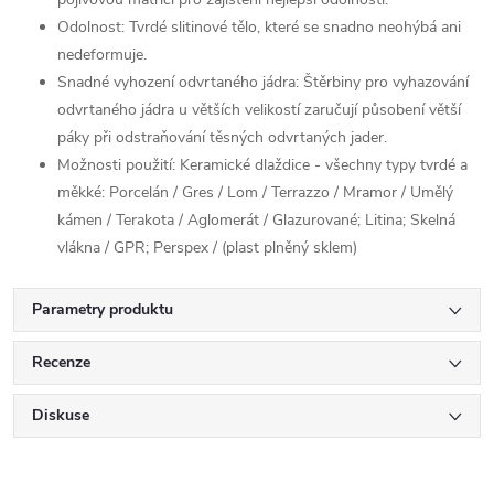
Odolnost: Tvrdé slitinové tělo, které se snadno neohýbá ani
nedeformuje.
Snadné vyhození odvrtaného jádra: Štěrbiny pro vyhazování
odvrtaného jádra u větších velikostí zaručují působení větší
páky při odstraňování těsných odvrtaných jader.
Možnosti použití: Keramické dlaždice - všechny typy tvrdé a
měkké: Porcelán / Gres / Lom / Terrazzo / Mramor / Umělý
kámen / Terakota / Aglomerát / Glazurované; Litina; Skelná
vlákna / GPR; Perspex / (plast plněný sklem)
Parametry produktu
Recenze
Diskuse