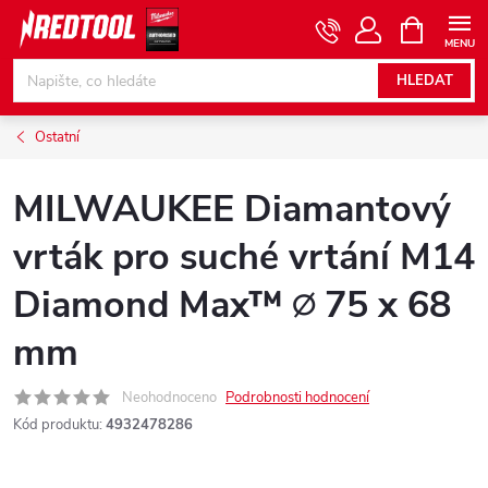
Přejít
NÁKUPNÍ
KOŠÍK
na
obsah
HLEDAT
Ostatní
MILWAUKEE Diamantový
vrták pro suché vrtání M14
Diamond Max™ ∅ 75 x 68
mm
Neohodnoceno
Podrobnosti hodnocení
Kód produktu:
4932478286