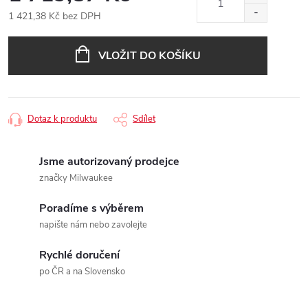
1 421,38 Kč bez DPH
Měrná
cena:
VLOŽIT DO KOŠÍKU
Dotaz k produktu
Sdílet
Jsme autorizovaný prodejce
značky Milwaukee
Poradíme s výběrem
napište nám nebo zavolejte
Rychlé doručení
po ČR a na Slovensko