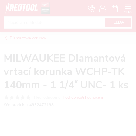
Přejít
NÁKUPNÍ
KOŠÍK
na
obsah
HLEDAT
Diamantové korunky
MILWAUKEE Diamantová
vrtací korunka WCHP-TK
140mm - 1 1/4˝ UNC- 1 ks
Neohodnoceno
Podrobnosti hodnocení
Kód produktu:
4932472198