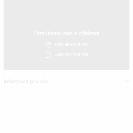
í
+420 495 523 912
+420 737 215 101
Informace pro vás