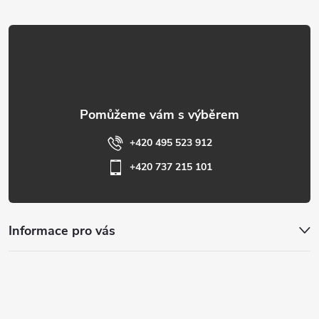
t
í
+420 495 523 912
+420 737 215 101
Informace pro vás