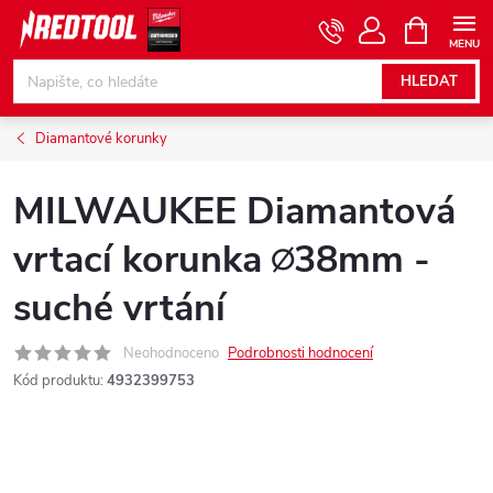
Přejít
NÁKUPNÍ
KOŠÍK
na
obsah
HLEDAT
Diamantové korunky
MILWAUKEE Diamantová
vrtací korunka ∅38mm -
suché vrtání
Neohodnoceno
Podrobnosti hodnocení
Kód produktu:
4932399753