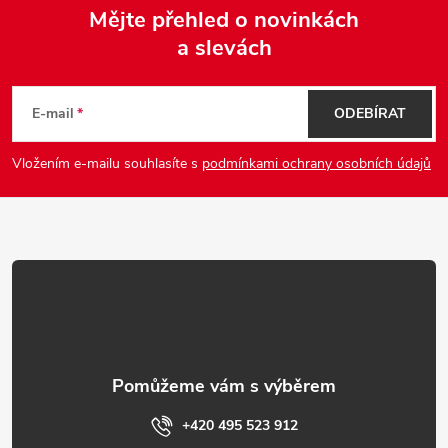
Mějte přehled o novinkách
a slevách
Z
á
E-mail
ODEBÍRAT
p
Vložením e-mailu souhlasíte s
podmínkami ochrany osobních údajů
a
t
í
+420 495 523 912