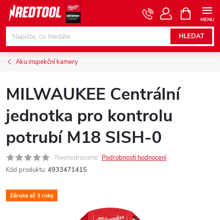
Přejít
NÁKUPNÍ
KOŠÍK
na
obsah
HLEDAT
Aku inspekční kamery
MILWAUKEE Centrální
jednotka pro kontrolu
potrubí M18 SISH-0
Neohodnoceno
Podrobnosti hodnocení
Kód produktu:
4933471415
Záruka až 3 roky