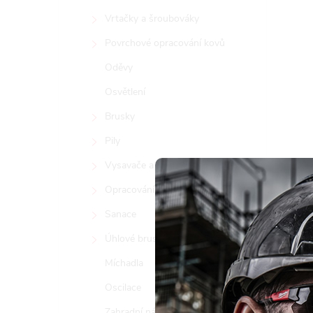
Vrtačky a šroubováky
Povrchové opracování kovů
Oděvy
Osvětlení
Brusky
Pily
Vysavače a čističky vzduchu
Opracování kamene
Sanace
Úhlové brusky
Míchadla
Oscilace
Tento 
Zahradní nářadí