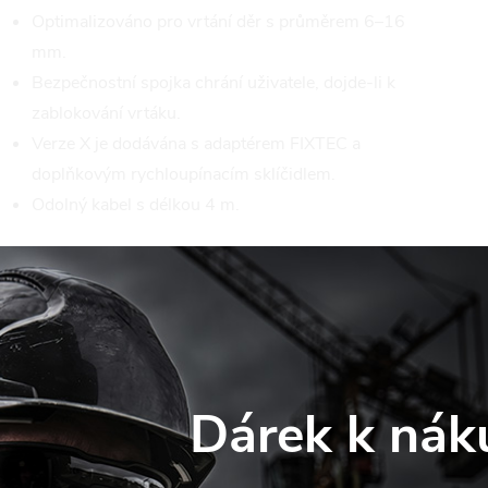
Optimalizováno pro vrtání děr s průměrem 6–16
mm.
Bezpečnostní spojka chrání uživatele, dojde-li k
zablokování vrtáku.
Verze X je dodávána s adaptérem FIXTEC a
doplňkovým rychloupínacím sklíčidlem.
Odolný kabel s délkou 4 m.
Dárek k nák
web používá soubory cookie. Dalším procházením tohoto webu