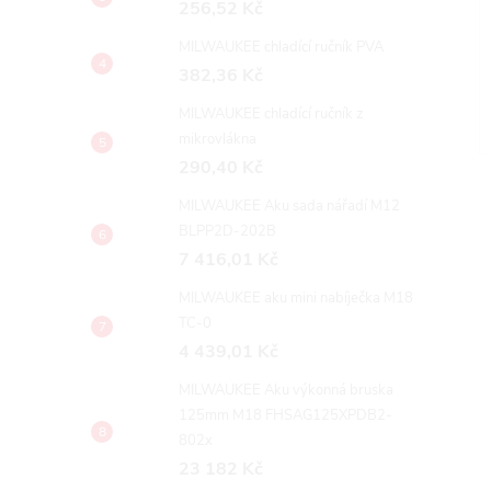
256,52 Kč
100 x 165
Plus 5,5x215
MILWAUKEE chladící ručník PVA
DPH
173,54 Kč bez DPH
382,36 Kč
č
209,98 Kč
DO KOŠÍKU
DO KOŠÍKU
Skladem
MILWAUKEE chladící ručník z
mikrovlákna
290,40 Kč
MILWAUKEE Aku sada nářadí M12
BLPP2D-202B
7 416,01 Kč
MILWAUKEE aku mini nabíječka M18
TC-0
4 439,01 Kč
MILWAUKEE Aku výkonná bruska
125mm M18 FHSAG125XPDB2-
802x
23 182 Kč