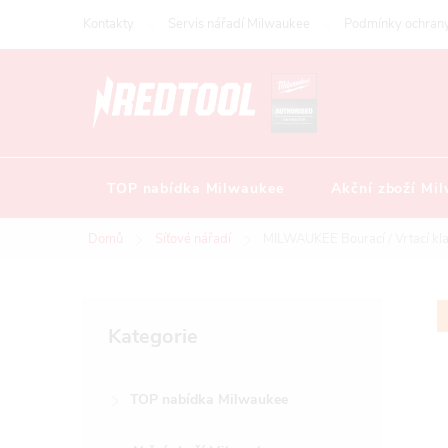
Přejít
Kontakty
Servis nářadí Milwaukee
Podmínky ochrany
na
obsah
TOP nabídka Milwaukee
Akční zboží Mi
Domů
Síťové nářadí
MILWAUKEE Bourací / Vrtací kl
P
Přeskočit
Kategorie
kategorie
o
TOP nabídka Milwaukee
s