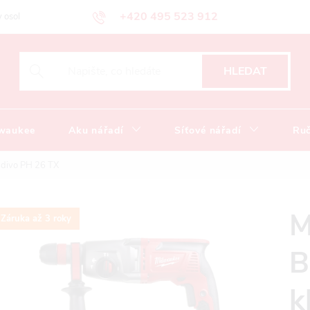
+420 495 523 912
 osobních údajů
Obchodní podmínky
Katalog ke stažení
HLEDAT
lwaukee
Aku nářadí
Síťové nářadí
Ruč
adivo PH 26 TX
M
Záruka až 3 roky
B
k