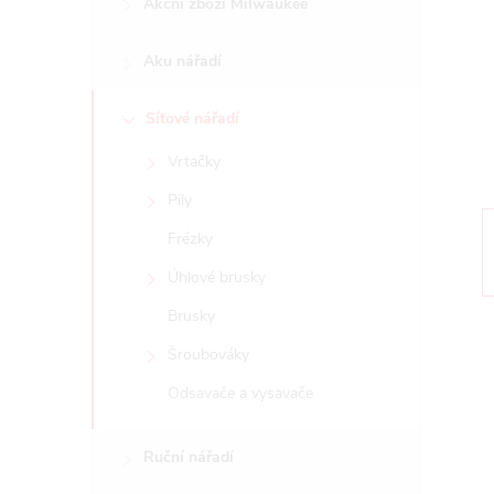
Akční zboží Milwaukee
t
Aku nářadí
r
a
Síťové nářadí
Vrtačky
n
Pily
n
Frézky
Úhlové brusky
í
Brusky
p
Šroubováky
Odsavače a vysavače
a
n
Ruční nářadí