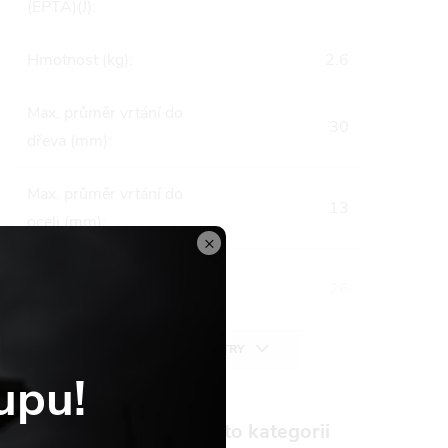
(EPTA)(J)
:
Hmotnost (kg)
:
2.6
Max. průměr vrtání do
30
dřeva (mm)
:
Max. průměr vrtání do
13
oceli (mm)
:
×
Max. průměr vrtání do
26
betonu (mm)
:
VŠECHNY PARAMETRY
upu!
Produkt naleznete v této kategorii