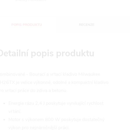
POPIS PRODUKTU
RECENZE
Detailní popis produktu
ombinované - Bourací a vrtací kladivo Milwaukee
H26TX je velice výkonné, odolné a kompaktní kladivo
ro vrtací práce do zdiva a betonu.
Energie rázu 2,4 J poskytuje vynikající rychlost
vrtání.
Motor s výkonem 800 W poskytuje dostatečný
výkon pro nejnáročnější práci.