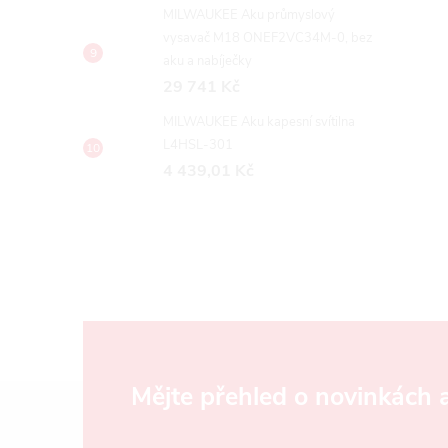
MILWAUKEE Aku průmyslový
vysavač M18 ONEF2VC34M-0, bez
aku a nabíječky
29 741 Kč
MILWAUKEE Aku kapesní svítilna
L4HSL-301
4 439,01 Kč
Z
Mějte přehled o novinkách