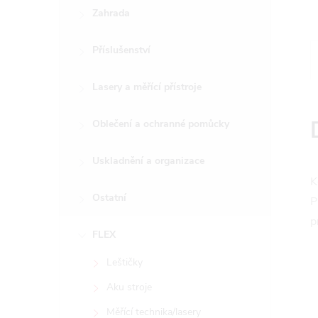
e
Zahrada
l
Příslušenství
Lasery a měřící přístroje
Oblečení a ochranné pomůcky
Uskladnění a organizace
K
Ostatní
P
p
FLEX
Leštičky
Aku stroje
Měřící technika/lasery