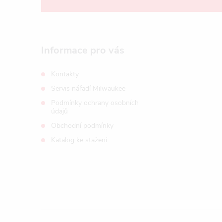
á
p
a
Informace pro vás
t
Kontakty
Servis nářadí Milwaukee
í
Podmínky ochrany osobních
údajů
Obchodní podmínky
Katalog ke stažení