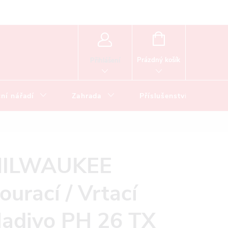
NÁKUPNÍ
KOŠÍK
Prázdný košík
Přihlášení
ní nářadí
Zahrada
Příslušenství
ILWAUKEE
ourací / Vrtací
ladivo PH 26 TX