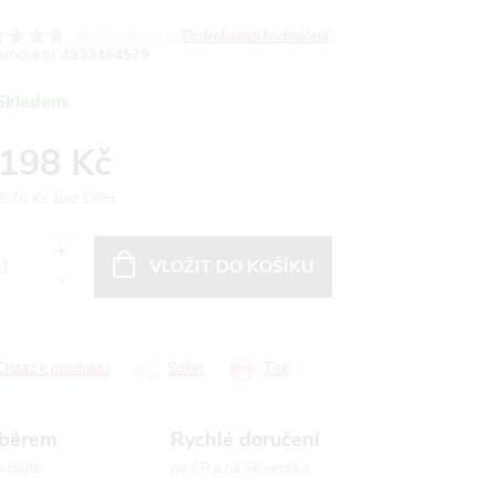
Neohodnoceno
Podrobnosti hodnocení
produktu:
4933464579
Skladem
 198 Kč
8,76 Kč bez DPH
ná
:
VLOŽIT DO KOŠÍKU
Dotaz k produktu
Sdílet
Tisk
ýběrem
Rychlé doručení
volejte
po ČR a na Slovensko