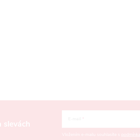
E-mail
a slevách
Vložením e-mailu souhlasíte s
podmínka