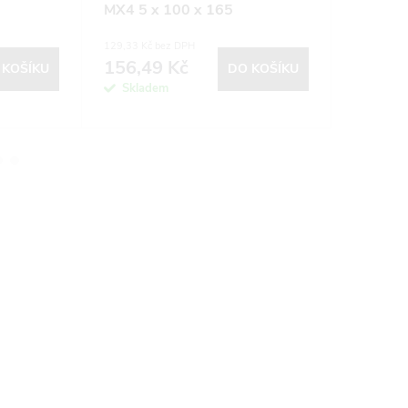
MX4 5 x 100 x 165
Plus 5x
5ks
129,33 Kč bez DPH
245,44 Kč 
156,49 Kč
296,9
 KOŠÍKU
DO KOŠÍKU
Skladem
Sklad