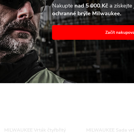
jete souhlas s jejich používáním.. Více informací
zde
.
Nakupte
nad 5 000 Kč
a získejte
ochranné brýle Milwaukee.
avení
Souhl
K tomuto produktu doporuču
Začít nakupov
MILWAUKEE Vrták čtyřbřitý
MILWAUKEE Sada vr