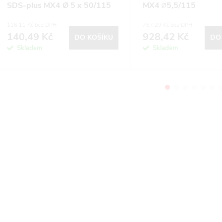
SDS-plus MX4 Ø 5 x 50/115
MX4 ∅5,5/115
mm
;∅5,5;6,7,8/165 mm, 
116,11 Kč bez DPH
767,29 Kč bez DPH
140,49 Kč
928,42 Kč
DO KOŠÍKU
DO
Skladem
Skladem