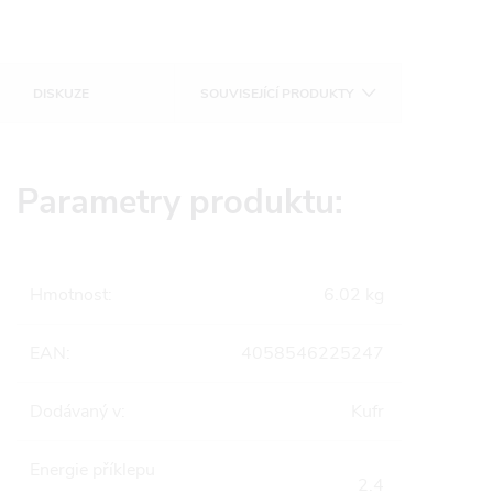
DISKUZE
SOUVISEJÍCÍ PRODUKTY
Parametry produktu:
Hmotnost
:
6.02 kg
EAN
:
4058546225247
Dodávaný v
:
Kufr
Energie příklepu
2.4