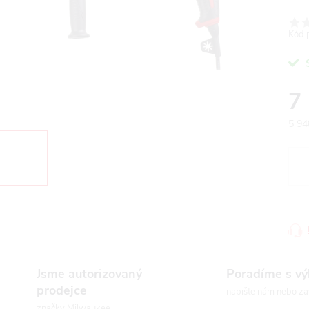
Kód 
7
5 94
Měr
cena
Jsme autorizovaný
Poradíme s v
prodejce
napište nám nebo za
značky Milwaukee