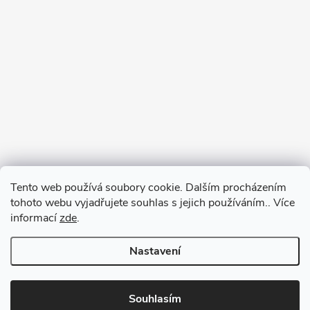
Tento web používá soubory cookie. Dalším procházením
tohoto webu vyjadřujete souhlas s jejich používáním.. Více
informací
zde
.
Nastavení
Copyright 2026
Redtool.cz
. Všechna práva vyhrazena.
Upravit nastavení
cookies
Souhlasím
Vytvořil Shoptet