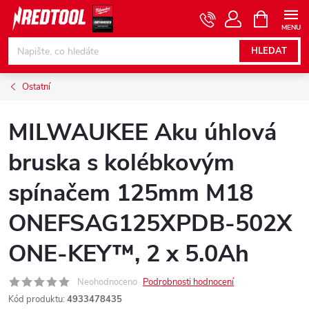
Přejít
NÁKUPNÍ
KOŠÍK
na
obsah
HLEDAT
Ostatní
MILWAUKEE Aku úhlová
bruska s kolébkovým
spínačem 125mm M18
ONEFSAG125XPDB-502X
ONE-KEY™, 2 x 5.0Ah
Neohodnoceno
Podrobnosti hodnocení
Kód produktu:
4933478435