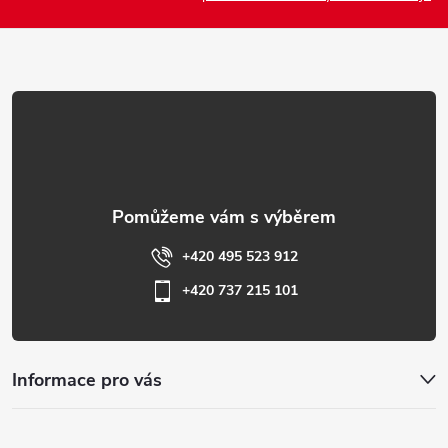
a
t
í
+420 495 523 912
+420 737 215 101
Informace pro vás