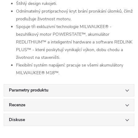
Štíhlý design rukojeti.
Odnímatelný protiprachový kryt brání pronikání úlomků, čímž
prodlužuje životnost motoru.
Spojuje tři exkluzivní technologie MILWAUKEE® -
bezuhlíkový motor POWERSTATE™, akumulátor
REDLITHIUM™ a inteligentní hardware a software REDLINK
PLUS™ - které poskytují vynikající výkon, dobu chodu a
životnost na staveništi.
Flexibilní systém napájení: pracuje se všemi akumulátory
MILWAUKEE® M18™.
Parametry produktu
Recenze
Diskuse