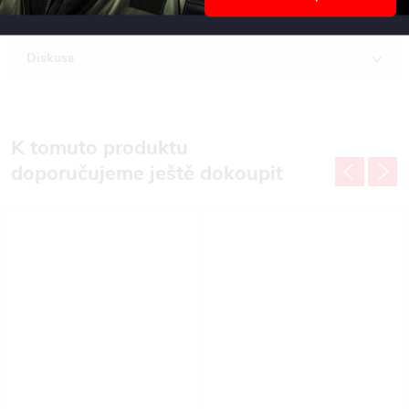
Recenze
Diskuse
K tomuto produktu
doporučujeme ještě dokoupit