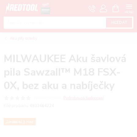
Přejít
NÁKUPNÍ
KOŠÍK
na
obsah
HLEDAT
Aku pily ocasky
MILWAUKEE Aku šavlová
pila Sawzall™ M18 FSX-
0X, bez aku a nabíječky
Neohodnoceno
Podrobnosti hodnocení
Kód produktu:
4933464724
Záruka až 3 roky