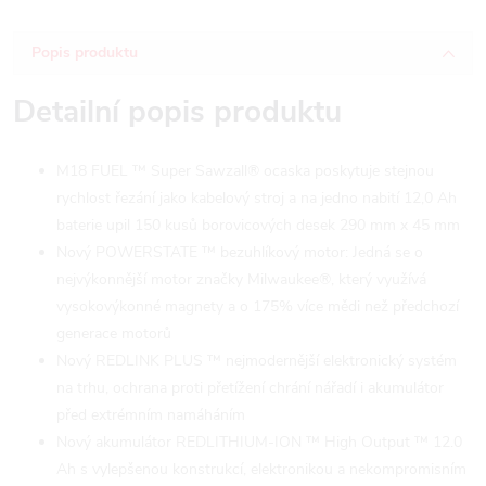
Popis produktu
Detailní popis produktu
M18 FUEL ™ Super Sawzall® ocaska poskytuje stejnou
rychlost řezání jako kabelový stroj a na jedno nabití 12,0 Ah
baterie upil 150 kusů borovicových desek 290 mm x 45 mm
Nový POWERSTATE ™ bezuhlíkový motor: Jedná se o
nejvýkonnější motor značky Milwaukee®, který využívá
vysokovýkonné magnety a o 175% více mědi než předchozí
generace motorů
Nový REDLINK PLUS ™ nejmodernější elektronický systém
na trhu, ochrana proti přetížení chrání nářadí i akumulátor
před extrémním namáháním
Nový akumulátor REDLITHIUM-ION ™ High Output ™ 12.0
Ah s vylepšenou konstrukcí, elektronikou a nekompromisním