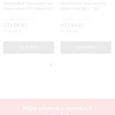
MILWAUKEE Pilový plátek na
MILWAUKEE Sada pilových
dřevo a plast HCS 150mm x 6
plátků SAWZALL, 10ks
Tpi (3 ks)
183,46 Kč bez DPH
761,93 Kč bez DPH
221,99 Kč
921,94 Kč
Skladem
Skladem
DO KOŠÍKU
DO KOŠÍKU
Mějte přehled o novinkách