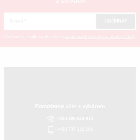
a slevách
Z
á
E-mail
ODEBÍRAT
p
Vložením e-mailu souhlasíte s
podmínkami ochrany osobních údajů
a
t
í
+420 495 523 912
+420 737 215 101