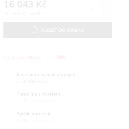
16 043 Kč
13 258,68 Kč bez DPH
Měrná
cena:
VLOŽIT DO KOŠÍKU
Dotaz k produktu
Sdílet
Jsme autorizovaný prodejce
značky Milwaukee
Poradíme s výběrem
napište nám nebo zavolejte
Rychlé doručení
po ČR a na Slovensko