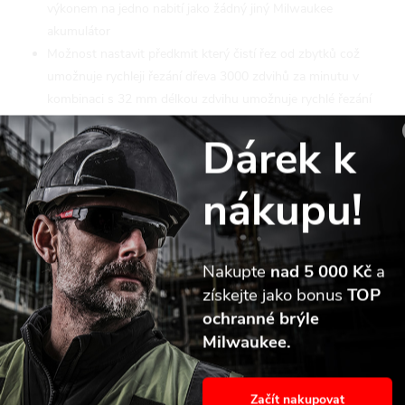
výkonem na jedno nabití jako žádný jiný Milwaukee
akumulátor
Možnost nastavit předkmit který čistí řez od zbytků což
umožnuje rychleji řezání dřeva 3000 zdvihů za minutu v
kombinaci s 32 mm délkou zdvihu umožnuje rychlé řezání
bez námahy do rozličných materiálů
Dárek k
5 možností nastavení rychlosti od 1500 zdv./min. do 3000
zdv./min. umožnuje nastavení správné rychlosti řezání
nákupu!
různých materiálů
Upnutí FIXTEC Milwaukee® pro rychlou výměnu plátků bez
klíče
Odolný kovový hák umožňuje bezpečné ukládání nářadí
Nakupte
nad 5 000 Kč
a
Opěrná patka je nastavitelná bez nástroje, optimalizuje využití
získejte jako bonus
TOP
pilového listu
ochranné brýle
Integrované LED světlo pro osvětlení pracovní plochy
Milwaukee.
Parametry produktu
Začít nakupovat