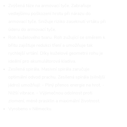
Zvýšená fáze na armovací tyče. Zabraňuje
vedlejšímu poškození hrotu při nárazu do
armovací tyče. Snižuje riziko zaseknutí vrtáku při
úderu do armovací tyče.
Roh kuželového tvaru. Roh zužující se směrem k
břitu zajišťuje redukci tření a umožňuje tak
rychlejší vrtání. Díky kuželové geometrii rohu je
ideální pro akumulátorová kladiva.
Zesílená spirála. Masivní spirála zaručuje
optimální odvod prachu. Zesílená spirála (silnější
jádro) umožňují: - Plný přenos energie na hrot. -
Nižší vibrace. - Výjimečnou odolnost proti
zlomení, méně prasklin a maximální životnost.
Vyrobeno v Německu.