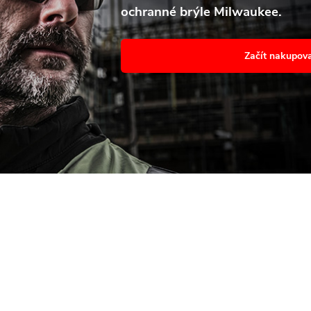
ochranné brýle Milwaukee.
avení
Souhl
Začít nakupov