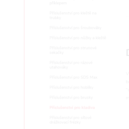
e
příklepem
Příslušenství pro kleště na
l
trubky
Příslušenství pro šroubováky
Příslušenství pro nůžky a kleště
Příslušenství pro strunové
sekačky
Příslušenství pro rázové
utahováky
V
Příslušenství pro SDS Max
b
Příslušenství pro hoblíky
"
Příslušenství pro brusky
m
Příslušenství pro kladiva
Příslušenství pro síťové
drážkovací frézky