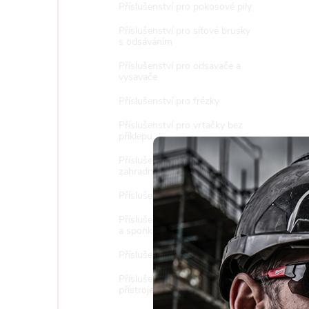
Příslušenství pro pokosové pily
Příslušenství pro síťové brusky
s odsáváním
Příslušenství pro odsavače a
vysavače
Příslušenství pro frézky
Příslušenství pro vrtačky bez
příklepu
Příslušenství pro multifunkční
zahradní techniku
Příslušenství pro řetězové pily
Příslušenství pro hřebíkovačky
a sponkovačky
Příslušenství pro stolní pily
Příslušenství pro měřící
Tento 
přístroje
vyjadřu