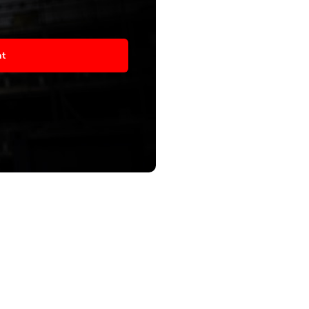
asím
at