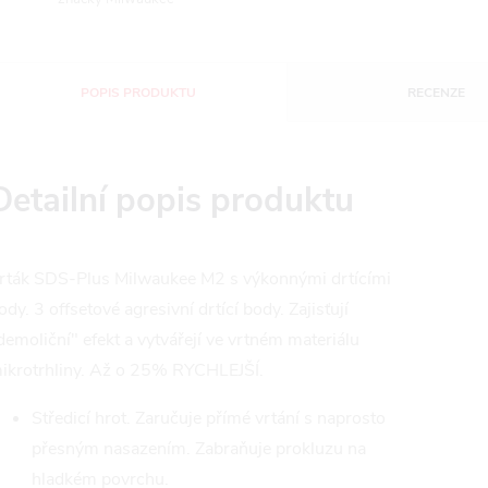
POPIS PRODUKTU
RECENZE
Detailní popis produktu
rták SDS-Plus Milwaukee M2 s výkonnými drtícími
ody. 3 offsetové agresivní drtící body. Zajisťují
demoliční" efekt a vytvářejí ve vrtném materiálu
ikrotrhliny. Až o 25% RYCHLEJŠÍ.
Středicí hrot. Zaručuje přímé vrtání s naprosto
přesným nasazením. Zabraňuje prokluzu na
hladkém povrchu.