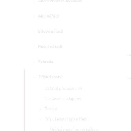
Akční zboží Milwaukee
t
Aku nářadí
r
a
Síťové nářadí
n
Ruční nářadí
n
Zahrada
í
Příslušenství
Ostatní příslušenství
p
Nástavce a adaptéry
a
Řezání
n
Příslušenství pro nářadí
Příslušenství pro vrtačky s