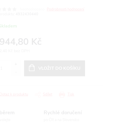
Neohodnoceno
Podrobnosti hodnocení
produktu:
4932430440
Skladem
 944,80 Kč
2,40 Kč bez DPH
ná
:
VLOŽIT DO KOŠÍKU
Dotaz k produktu
Sdílet
Tisk
ýběrem
Rychlé doručení
volejte
po ČR a na Slovensko