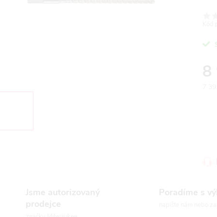
Kód 
8
7 39
Měr
cena
Jsme autorizovaný
Poradíme s v
prodejce
napište nám nebo za
značky Milwaukee