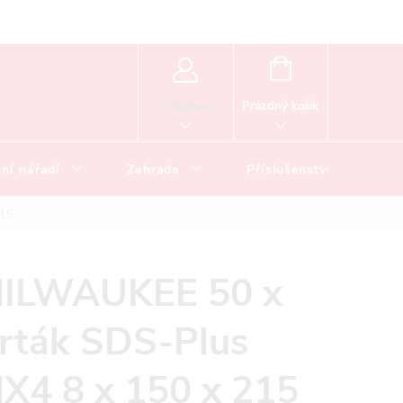
NÁKUPNÍ
KOŠÍK
Prázdný košík
Přihlášení
ní nářadí
Zahrada
Příslušenství
215
ILWAUKEE 50 x
rták SDS-Plus
X4 8 x 150 x 215