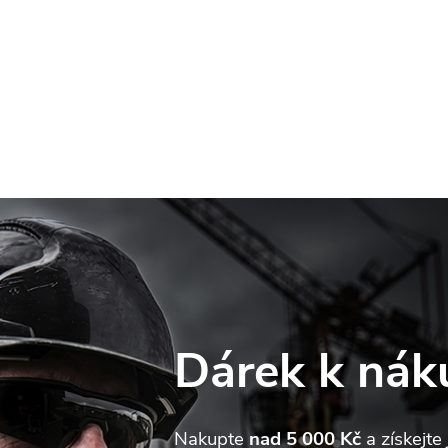
Dárek k nák
web používá soubory cookie. Dalším procházením tohoto webu
jete souhlas s jejich používáním.. Více informací
zde
.
Nakupte
nad 5 000 Kč
a získejte