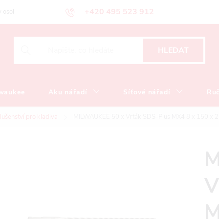
+420 495 523 912
 osobních údajů
Obchodní podmínky
Katalog ke stažení
HLEDAT
lwaukee
Aku nářadí
Síťové nářadí
Ruč
slušenství pro kladiva
MILWAUKEE 50 x Vrták SDS-Plus MX4 8 x 150 x 
M
V
M