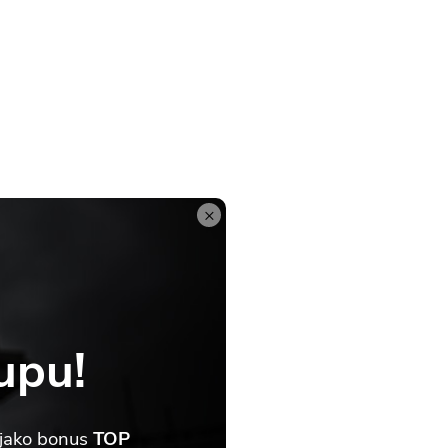
×
upu!
 jako bonus
TOP