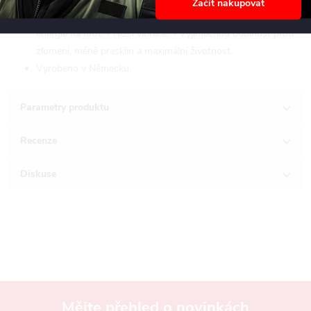
Začít nakupovat
prachu. Zesílená spirála (silnější jádro) umožňují: - Plný přenos
energie na hrot. - Nižší vibrace. - Výjimečnou odolnost proti
zlomení, méně prasklin a maximální životnost.
Vyrobeno v Německu.
Parametry produktu
Recenze
Diskuse
Mějte přehled o novinkách