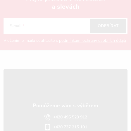
a slevách
Z
á
E-mail
ODEBÍRAT
p
Vložením e-mailu souhlasíte s
podmínkami ochrany osobních údajů
a
t
í
+420 495 523 912
+420 737 215 101