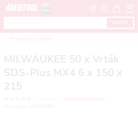
Přejít
NÁKUPNÍ
KOŠÍK
na
obsah
HLEDAT
Příslušenství pro kladiva
MILWAUKEE 50 x Vrták
SDS-Plus MX4 6 x 150 x
215
Neohodnoceno
Podrobnosti hodnocení
Kód produktu:
4932430462